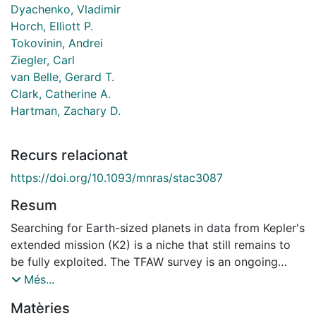
Dyachenko, Vladimir
Horch, Elliott P.
Tokovinin, Andrei
Ziegler, Carl
van Belle, Gerard T.
Clark, Catherine A.
Hartman, Zachary D.
Recurs relacionat
https://doi.org/10.1093/mnras/stac3087
Resum
Searching for Earth-sized planets in data from Kepler's
extended mission (K2) is a niche that still remains to
be fully exploited. The TFAW survey is an ongoing
project that aims to re-analyse all light curves in K2
Més...
C1-C8 and C12-C18 campaigns with a wavelet-based
Matèries
detrending and denoising method, and the period