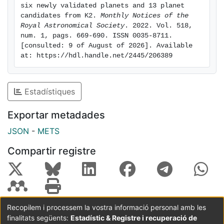
two validated and one candidate sub-Earths (EPIC
six newly validated planets and 13 planet 
210706310.01, K2-411 b, and K2-413 b) orbiting metal-
candidates from K2. 
Monthly Notices of the 
poor stars.
Royal Astronomical Society
. 2022. Vol. 518, 
num. 1, pags. 669-690. ISSN 0035-8711. 
[consulted: 9 of August of 2026]. Available 
at: https://hdl.handle.net/2445/206389
Estadístiques
Exportar metadades
JSON
-
METS
Compartir registre
Recopilem i processem la vostra informació personal amb les
finalitats següents:
Estadístic & Registre i recuperació de
Coordinació:
CRAI UB
Avís legal
Metadades