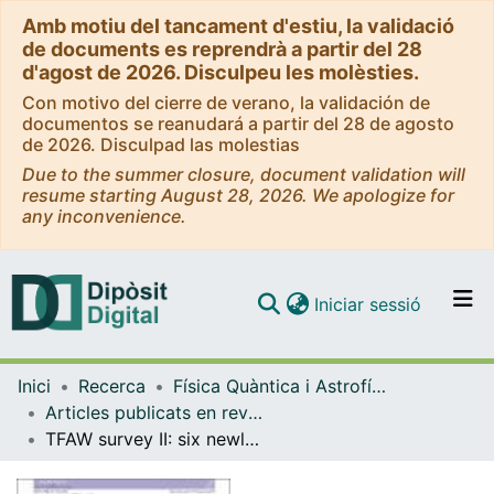
Amb motiu del tancament d'estiu, la validació
de documents es reprendrà a partir del 28
d'agost de 2026. Disculpeu les molèsties.
Con motivo del cierre de verano, la validación de
documentos se reanudará a partir del 28 de agosto
de 2026. Disculpad las molestias
Due to the summer closure, document validation will
resume starting August 28, 2026. We apologize for
any inconvenience.
(current)
Iniciar sessió
Comunitats i col·leccions
Inici
Recerca
Física Quàntica i Astrofísica
Navega per tot el DD
Articles publicats en revistes (Física Quàntica i Astrofísica)
Com publicar
TFAW survey II: six newly validated planets and 13 planet candidates from K2
Contacte