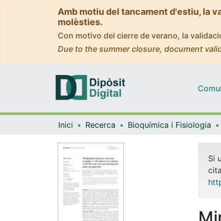
Amb motiu del tancament d'estiu, la v
molèsties.
Con motivo del cierre de verano, la valida
Due to the summer closure, document valid
Comuni
Inici
Recerca
Bioquímica i Fisiologia
Si 
cit
htt
Mi