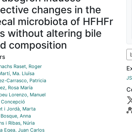
lective changes in the
ecal microbiota of HFHFr
s without altering bile
id composition
rs
nachs Raset, Roger
E
artí, Ma. Lluïsa
J
ez-Carrasco, Patricia
ez, Rosa María
C
beu Lorenzo, Manuel
 Concepció
t i Jordà, Marta
 Bosque, Anna
s i Ribas, Núria
a Egea, Juan Carlos