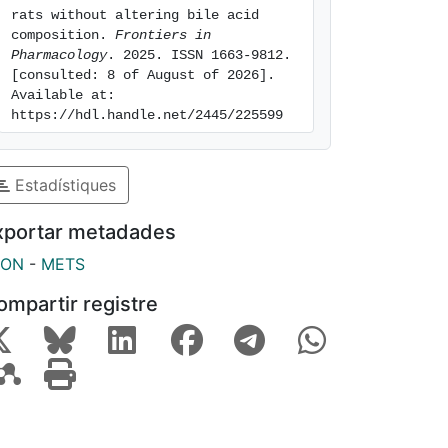
rats without altering bile acid 
composition. 
Frontiers in 
Pharmacology
. 2025. ISSN 1663-9812. 
[consulted: 8 of August of 2026]. 
Available at: 
https://hdl.handle.net/2445/225599
Estadístiques
xportar metadades
SON
-
METS
ompartir registre