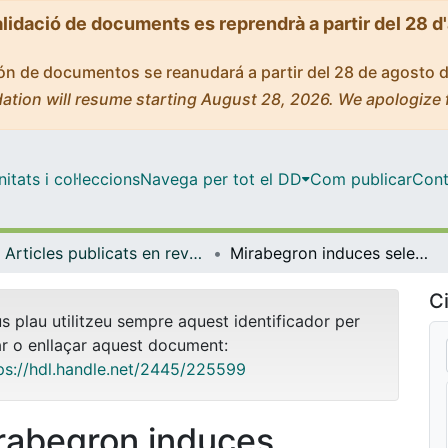
alidació de documents es reprendrà a partir del 28 d
ción de documentos se reanudará a partir del 28 de agosto 
ation will resume starting August 28, 2026. We apologize 
tats i col·leccions
Navega per tot el DD
Com publicar
Cont
Articles publicats en revistes (Bioquímica i Fisiologia)
Mirabegron induces selective changes in the faecal microbiota of HFHFr rats without altering bile acid composition
Ci
us plau utilitzeu sempre aquest identificador per
ar o enllaçar aquest document:
ps://hdl.handle.net/2445/225599
rabegron induces