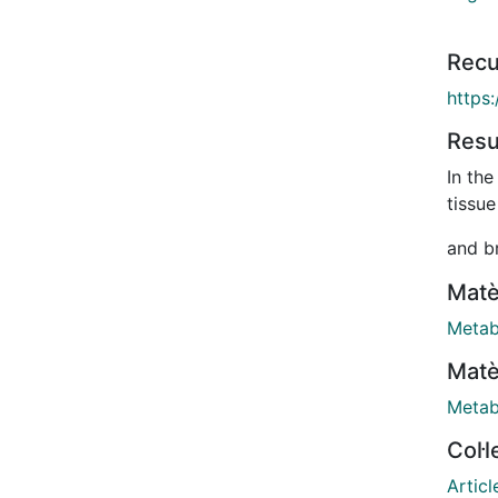
Recu
https
Res
In the
tissue
and b
study
Matè
bioch
Metab
We sh
Matè
Metab
signif
protei
Col·
adipo
Articl