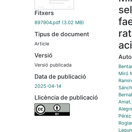
se
Fitxers
fa
897904.pdf
(3.02 MB)
rat
Tipus de document
ac
Article
Versió
Auto
Versió publicada
Benta
Miró M
Data de publicació
Ramír
2025-04-14
Sánch
Berna
Llicència de publicació
Amat,
Alegre
Pérez
Roglan
Lagun