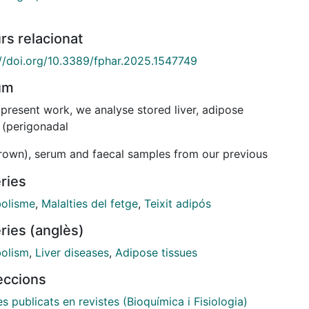
rs relacionat
://doi.org/10.3389/fphar.2025.1547749
um
 present work, we analyse stored liver, adipose
 (perigonadal
rown), serum and faecal samples from our previous
 and present new
ries
emical, faecal metabolomic and microbiome data.
olisme
,
Malalties del fetge
,
Teixit adipós
ow that oral administration of mirabegron
ries (anglès)
olism
,
Liver diseases
,
Adipose tissues
icantly increases the expression of uncoupling
n 1 in brown
leccions
se tissue and β3-Adrenergic receptor protein in
es publicats en revistes (Bioquímica i Fisiologia)