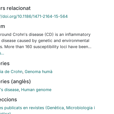
rs relacionat
://doi.org/10.1186/1471-2164-15-564
um
round Crohn's disease (CD) is an inflammatory
 disease caused by genetic and environmental
s. More than 160 susceptibility loci have been
fied for IBD, yet a large part of the genetic variance
...
ns unexplained. Recent studies have demonstrated
ries
ic differences between monozygotic twins, who
ong thought to be genetically completely identical.
tia de Crohn
,
Genoma humà
s We aimed to test if somatic mutations play a role
ries (anglès)
 etiology by sequencing the genomes and exomes of
tly affected tissue from the bowel and blood samples
's disease
,
Human genome
e and the blood-derived exomes of two further
leccions
ygotic discordant twin pairs. Our goal was the
fication of mutations present only in the affected
es publicats en revistes (Genètica, Microbiologia i
 pointing to novel candidates for CD susceptibility
stica)