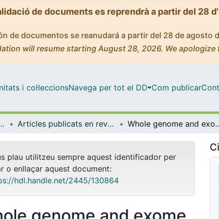
alidació de documents es reprendrà a partir del 28 d
ción de documentos se reanudará a partir del 28 de agosto 
ation will resume starting August 28, 2026. We apologize 
tats i col·leccions
Navega per tot el DD
Com publicar
Cont
icrobiologia i Estadística
Articles publicats en revistes (Genètica, Microbiologia i Estadística)
Whole genome and exome sequencing of monozygotic twi
Ci
us plau utilitzeu sempre aquest identificador per
ar o enllaçar aquest document:
ps://hdl.handle.net/2445/130864
ole genome and exome