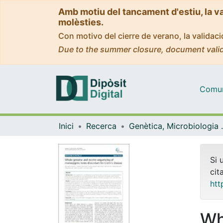
Amb motiu del tancament d'estiu, la v
molèsties.
Con motivo del cierre de verano, la valida
Due to the summer closure, document valid
Comuni
Inici
Recerca
Genètica, M
Si 
cit
htt
Wh