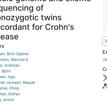
quencing of
nozygotic twins
scordant for Crohn's
sease
rs
E
en, Britt-Sabina
mann, Martina E.
J
er, Andreas
C
 Björn
en, Ingo
net Janssen, Raquel
tiel, Philip
ber, Stefan
e, Andre