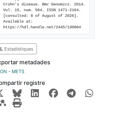
Crohn's disease. 
Bmc Genomics
. 2014. 
Vol. 15, num. 564. ISSN 1471-2164. 
[consulted: 8 of August of 2026]. 
Available at: 
https://hdl.handle.net/2445/130864
Estadístiques
xportar metadades
SON
-
METS
ompartir registre