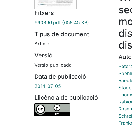
se
Fitxers
mo
660866.pdf
(658.45 KB)
di
Tipus de document
di
Article
Versió
Auto
Versió publicada
Peters
Spehl
Data de publicació
Raedl
2014-07-05
Stade,
Thoms
Llicència de publicació
Rabio
Rosens
Schrei
Frank