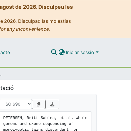
'agost de 2026. Disculpeu les
de 2026. Disculpad las molestias
for any inconvenience.
acte
Iniciar sessió
ns discordant for Crohn's disease
tació
PETERSEN, Britt-Sabina, et al. Whole 
genome and exome sequencing of 
monozygotic twins discordant for 