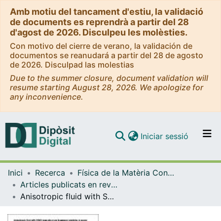
Amb motiu del tancament d'estiu, la validació
de documents es reprendrà a partir del 28
d'agost de 2026. Disculpeu les molèsties.
Con motivo del cierre de verano, la validación de
documentos se reanudará a partir del 28 de agosto
de 2026. Disculpad las molestias
Due to the summer closure, document validation will
resume starting August 28, 2026. We apologize for
any inconvenience.
(current)
Iniciar sessió
Comunitats i col·leccions
Inici
Recerca
Física de la Matèria Condensada
Navega per tot el DD
Articles publicats en revistes (Física de la Matèria Condensada)
Com publicar
Anisotropic fluid with SU(2) type structure in general relativity: A model of localized matter
Contacte