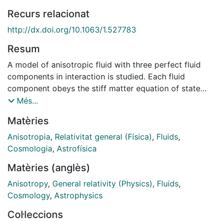
Recurs relacionat
http://dx.doi.org/10.1063/1.527783
Resum
A model of anisotropic fluid with three perfect fluid
components in interaction is studied. Each fluid
component obeys the stiff matter equation of state
and is irrotational. The interaction is chosen to
Més...
reproduce an integrable system of equations similar to
Matèries
the one associated to self-dual SU(2) gauge fields. An
extension of the BelinskyZakharov version of the
Anisotropia
,
Relativitat general (Física)
,
Fluids
,
inverse scattering transform is presented and used to
Cosmologia
,
Astrofísica
find soliton solutions to the coupled Einstein
Matèries (anglès)
equations. A particular class of solutions that can be
interpreted as lumps of matter propagating in empty
Anisotropy
,
General relativity (Physics)
,
Fluids
,
space-time is examined.
Cosmology
,
Astrophysics
Col·leccions