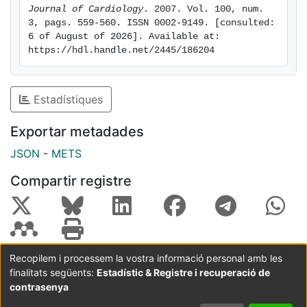
Journal of Cardiology
. 2007. Vol. 100, num. 
3, pags. 559-560. ISSN 0002-9149. [consulted: 
6 of August of 2026]. Available at: 
https://hdl.handle.net/2445/186204
Estadístiques
Exportar metadades
JSON
-
METS
Compartir registre
Recopilem i processem la vostra informació personal amb les
finalitats següents:
Estadístic & Registre i recuperació de
Coordinació:
CRAI UB
Avís legal
Metadades
subjectes a:
contrasenya