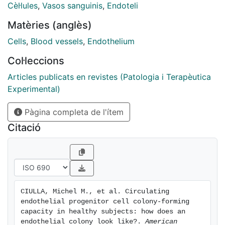
was a study well conducted by an experienced team.
Cèl·lules
,
Vasos sanguinis
,
Endoteli
Matèries (anglès)
Cells
,
Blood vessels
,
Endothelium
Col·leccions
Articles publicats en revistes (Patologia i Terapèutica
Experimental)
Pàgina completa de l'ítem
Citació
CIULLA, Michel M., et al. Circulating 
endothelial progenitor cell colony-forming 
capacity in healthy subjects: how does an 
endothelial colony look like?. 
American 