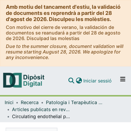
Amb motiu del tancament d'estiu, la validació
de documents es reprendrà a partir del 28
d'agost de 2026. Disculpeu les molèsties.
Con motivo del cierre de verano, la validación de
documentos se reanudará a partir del 28 de agosto
de 2026. Disculpad las molestias
Due to the summer closure, document validation will
resume starting August 28, 2026. We apologize for
any inconvenience.
(current)
Iniciar sessió
Comunitats i col·leccions
Inici
Recerca
Patologia i Terapèutica Experimental
Navega per tot el DD
Articles publicats en revistes (Patologia i Terapèutica Experimental)
Com publicar
Circulating endothelial progenitor cell colony-forming capacity in healthy subjects: how does an endothelial colony look like?
Contacte