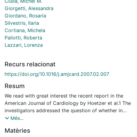
Ciulla, Michel M.
Giorgetti, Alessandra
Giordano, Rosaria
Silvestris, Ilaria
Cortiana, Michela
Paliotti, Roberta
Lazzari, Lorenza
Recurs relacionat
https://doi.org/10.1016/j.amjcard.2007.02.007
Resum
We read with great interest the recent report in the
American Journal of Cardiology by Hoetzer et al.1 The
investigators addressed the question of whether in
healthy, middle-aged subjects circulating endothelial
Més...
progenitor cell (EPC) number and function (capacity
Matèries
to form colonies) are different in women and men. It