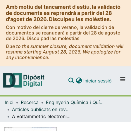
Amb motiu del tancament d'estiu, la validació
de documents es reprendrà a partir del 28
d'agost de 2026. Disculpeu les molèsties.
Con motivo del cierre de verano, la validación de
documentos se reanudará a partir del 28 de agosto
de 2026. Disculpad las molestias
Due to the summer closure, document validation will
resume starting August 28, 2026. We apologize for
any inconvenience.
(current)
Iniciar sessió
Comunitats i col·leccions
Inici
Recerca
Enginyeria Química i Química Analítica
Navega per tot el DD
Articles publicats en revistes (Enginyeria Química i Química Analítica)
Com publicar
A voltammetric electronic tongue based on commercial screen-printed electrodes for the analysis of aminothiols by differential pulse voltammetry
Contacte