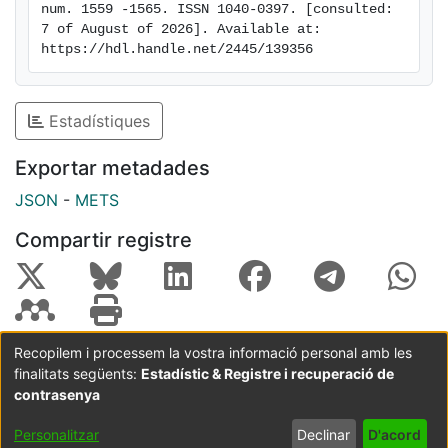
num. 1559 -1565. ISSN 1040-0397. [consulted: 
7 of August of 2026]. Available at: 
https://hdl.handle.net/2445/139356
Estadístiques
Exportar metadades
JSON
-
METS
Compartir registre
Recopilem i processem la vostra informació personal amb les
finalitats següents:
Estadístic & Registre i recuperació de
Coordinació:
CRAI UB
Avís legal
Metadades
subjectes a:
contrasenya
Configuració
Política de
Acord
Personalitzar
Declinar
D'acord
de cookies
privadesa
d'usuari