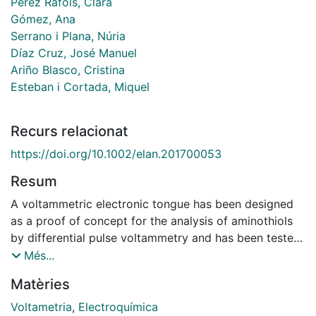
Pérez Ràfols, Clara
Gómez, Ana
Serrano i Plana, Núria
Díaz Cruz, José Manuel
Ariño Blasco, Cristina
Esteban i Cortada, Miquel
Recurs relacionat
https://doi.org/10.1002/elan.201700053
Resum
A voltammetric electronic tongue has been designed
as a proof of concept for the analysis of aminothiols
by differential pulse voltammetry and has been tested
in ternary mixtures of cysteine (Cys), homocysteine
Més...
(hCys) and glutathione (GSH). It consists of three
Matèries
screen-printed electrodes of carbon, carbon
nanofibers and gold cured at low temperature. A
Voltametria
,
Electroquímica