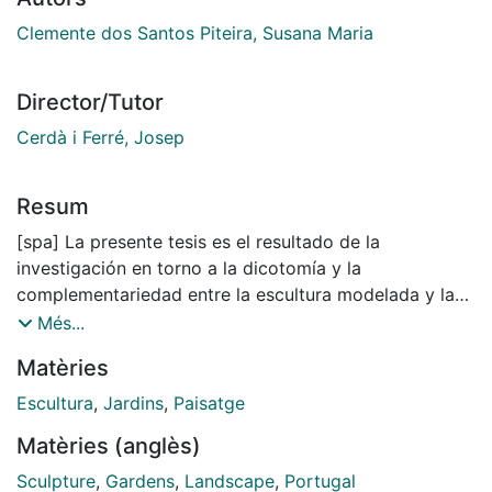
Clemente dos Santos Piteira, Susana Maria
Director/Tutor
Cerdà i Ferré, Josep
Resum
[spa] La presente tesis es el resultado de la
investigación en torno a la dicotomía y la
complementariedad entre la escultura modelada y la
escultura construida como instrumento para
Més...
estructurar y consolidar la praxis escultórica
Matèries
contemporánea. El estudio se desarrolla a partir de los
conceptos de naturaleza, jardín, paisaje y territorio,
Escultura
,
Jardins
,
Paisatge
teniendo también en consideración las premisas
Matèries (anglès)
fundadas por los earthworks y por la land art,
cruzadas con la tradición de la escultura y del jardín,
Sculpture
,
Gardens
,
Landscape
,
Portugal