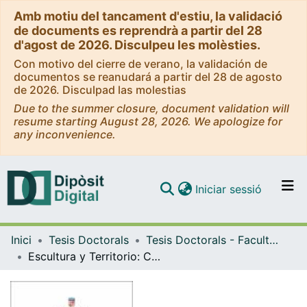
Amb motiu del tancament d'estiu, la validació
de documents es reprendrà a partir del 28
d'agost de 2026. Disculpeu les molèsties.
Con motivo del cierre de verano, la validación de
documentos se reanudará a partir del 28 de agosto
de 2026. Disculpad las molestias
Due to the summer closure, document validation will
resume starting August 28, 2026. We apologize for
any inconvenience.
(current)
Iniciar sessió
Comunitats i col·leccions
Inici
Tesis Doctorals
Tesis Doctorals - Facultat - Belles Arts
Navega per tot el DD
Escultura y Territorio: Contradicciones, dialécticas, complicidades e interacciones. Algunos apuntes en Portugal
Com publicar
Contacte