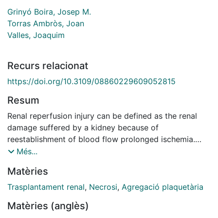
Grinyó Boira, Josep M.
Torras Ambròs, Joan
Valles, Joaquim
Recurs relacionat
https://doi.org/10.3109/08860229609052815
Resum
Renal reperfusion injury can be defined as the renal
damage suffered by a kidney because of
reestablishment of blood flow prolonged ischemia.
Increased permeability for calcium ions, subsequent
Més...
activation of endogenous phospholipases, and
Matèries
damage mediated by oxygen free radicals are
involved in this reperfusion injury. Inhibition of
Trasplantament renal
,
Necrosi
,
Agregació plaquetària
inflammatory mediators of endothelial origin, such as
Matèries (anglès)
superoxide radicals and platelet-activating factor