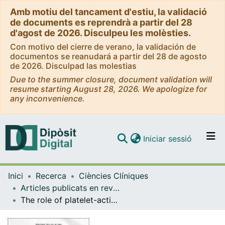
Amb motiu del tancament d'estiu, la validació
de documents es reprendrà a partir del 28
d'agost de 2026. Disculpeu les molèsties.
Con motivo del cierre de verano, la validación de
documentos se reanudará a partir del 28 de agosto
de 2026. Disculpad las molestias
Due to the summer closure, document validation will
resume starting August 28, 2026. We apologize for
any inconvenience.
(current)
Iniciar sessió
Comunitats i col·leccions
Inici
Recerca
Ciències Clíniques
Navega per tot el DD
Articles publicats en revistes (Ciències Clíniques)
Com publicar
The role of platelet-activating factor antagonists in the prohylasis of postransplant acute tubular necrosis
Contacte