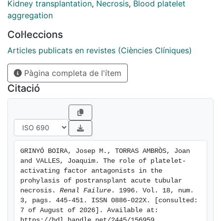
(PAF), is a possible way of protecting the injured
Kidney transplantation
,
Necrosis
,
Blood platelet
endothelium following blood reperfusion.
aggregation
Col·leccions
Articles publicats en revistes (Ciències Clíniques)
Pàgina completa de l'ítem
Citació
GRINYÓ BOIRA, Josep M., TORRAS AMBRÒS, Joan 
and VALLES, Joaquim. The role of platelet-
activating factor antagonists in the 
prohylasis of postransplant acute tubular 
necrosis. 
Renal Failure
. 1996. Vol. 18, num. 
3, pags. 445-451. ISSN 0886-022X. [consulted: 
7 of August of 2026]. Available at: 
https://hdl.handle.net/2445/156959