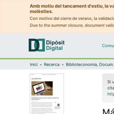
Amb motiu del tancament d'estiu, la v
molèsties.
Con motivo del cierre de verano, la valida
Due to the summer closure, document valid
Comuni
Inici
Recerca
Biblioteconomia,
Si 
cit
htt
Más