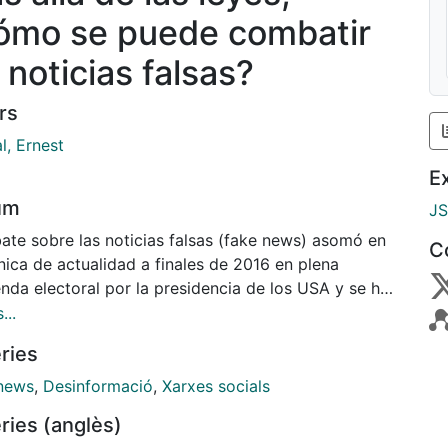
ómo se puede combatir
 noticias falsas?
rs
l, Ernest
E
um
J
bate sobre las noticias falsas (fake news) asomó en
C
nica de actualidad a finales de 2016 en plena
nda electoral por la presidencia de los USA y se ha
nido en primera línea de fuego internacional aupada
...
ras grandes citas con las urnas (las presidenciales
ries
ncia, el referéndum del Brexit, etc.) y por la alta
zación existente en los debates políticos en las
news
,
Desinformació
,
Xarxes socials
dades occidentales.
ries (anglès)