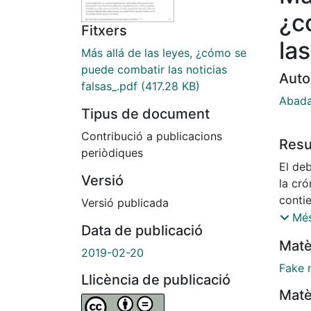
¿c
Fitxers
las
Más allá de las leyes, ¿cómo se
puede combatir las noticias
Auto
falsas_.pdf
(417.28 KB)
Abada
Tipus de document
Contribució a publicacions
Res
periòdiques
El de
Versió
la cró
contie
Versió publicada
mante
Més
Data de publicació
por ot
Matè
en Fra
2019-02-20
polari
Fake 
Llicència de publicació
socie
Matè