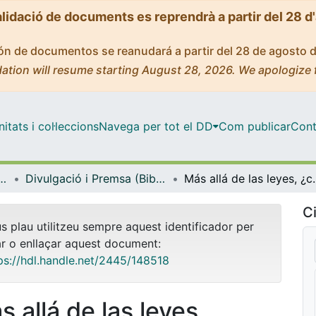
alidació de documents es reprendrà a partir del 28 d
ción de documentos se reanudará a partir del 28 de agosto 
ation will resume starting August 28, 2026. We apologize 
tats i col·leccions
Navega per tot el DD
Com publicar
Cont
 Documentació i Comunicació Audiovisual
Divulgació i Premsa (Biblioteconomia, Documentació i Comunicació Audiovisual)
Más allá de las leyes, ¿c
Ci
us plau utilitzeu sempre aquest identificador per
ar o enllaçar aquest document:
ps://hdl.handle.net/2445/148518
 allá de las leyes,