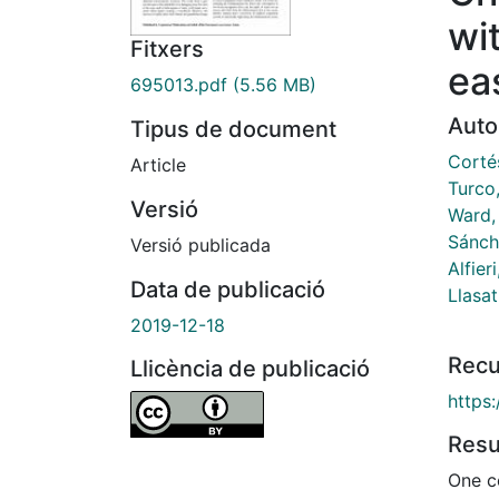
wi
Fitxers
ea
695013.pdf
(5.56 MB)
Auto
Tipus de document
Corté
Article
Turco
Versió
Ward, 
Sánch
Versió publicada
Alfier
Data de publicació
Llasat
2019-12-18
Recu
Llicència de publicació
https
Res
One c