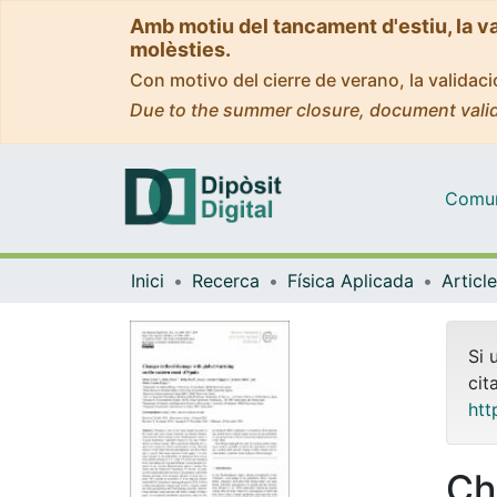
Amb motiu del tancament d'estiu, la v
molèsties.
Con motivo del cierre de verano, la valida
Due to the summer closure, document valid
Comuni
Inici
Recerca
Física Aplicada
Si 
cit
htt
Ch