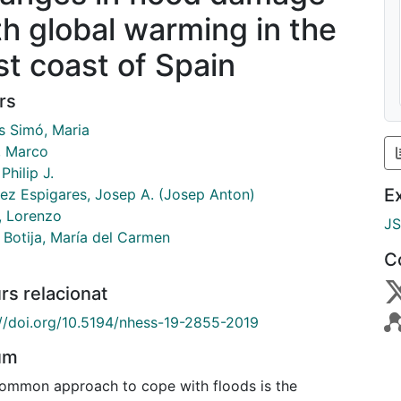
th global warming in the
st coast of Spain
rs
s Simó, Maria
, Marco
Philip J.
E
ez Espigares, Josep A. (Josep Anton)
i, Lorenzo
J
 Botija, María del Carmen
C
rs relacionat
://doi.org/10.5194/nhess-19-2855-2019
um
ommon approach to cope with floods is the