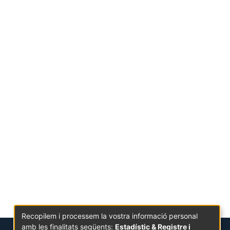
Recopilem i processem la vostra informació personal
amb les finalitats següents:
Estadístic & Registre i