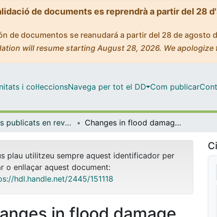
alidació de documents es reprendrà a partir del 28 d
ción de documentos se reanudará a partir del 28 de agosto 
ation will resume starting August 28, 2026. We apologize 
tats i col·leccions
Navega per tot el DD
Com publicar
Cont
Articles publicats en revistes (Física Aplicada)
Changes in flood damage with global warming in the east coast of Spain
Ci
us plau utilitzeu sempre aquest identificador per
ar o enllaçar aquest document:
ps://hdl.handle.net/2445/151118
anges in flood damage