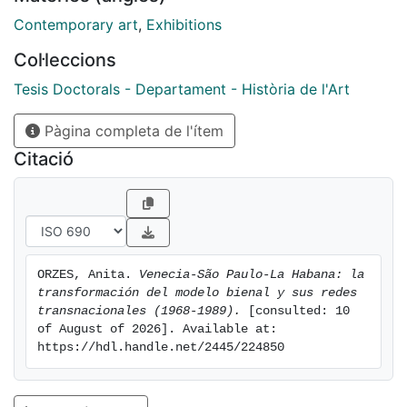
lugar de configuración de un nuevo modelo, esta tesis
demuestra que dicha transformación fue el resultado
Contemporary art
,
Exhibitions
de un trabajo conjunto, pero deslocalizado, que
Col·leccions
implicó, en diferentes momentos y formas, a las tres
bienales. En efecto, Venecia y São Paulo
Tesis Doctorals - Departament - Història de l'Art
desempeñaron un papel crucial que, sin embargo, ha
Pàgina completa de l'ítem
permanecido en la sombra hasta ahora. Esta
investigación integra el análisis de la reflexión teórica
Citació
con la experimentación práctica del nuevo modelo, al
tiempo que presta especial atención a la circulación
de ideas y personas, así como al contexto histórico y
geopolítico de la Guerra Fría en el que tuvo lugar la
reformulación. De este modo, la transformación del
ORZES, Anita. 
Venecia-São Paulo-La Habana: la 
modelo se estudia desde un enfoque interdisciplinario
transformación del modelo bienal y sus redes 
que se apoya en la historia de las exposiciones, la
transnacionales (1968-1989).
 [consulted: 10 
historia global del arte, la histoire croisée y las
of August of 2026]. Available at: 
https://hdl.handle.net/2445/224850
ciencias sociales y políticas. Esta metodología se
enriquece con un riguroso trabajo de archivo en Brasil,
Cuba, Francia e Italia, que ha permitido acceder a