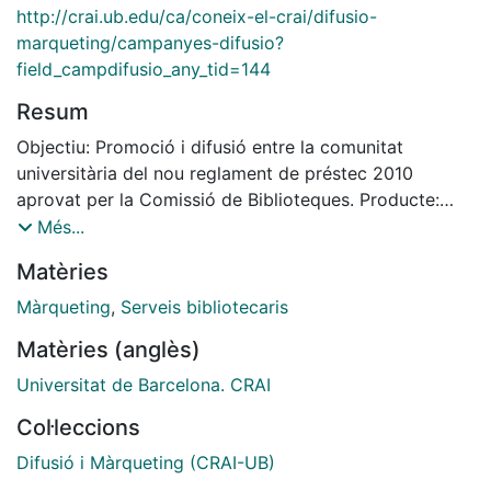
http://crai.ub.edu/ca/coneix-el-crai/difusio-
marqueting/campanyes-difusio?
field_campdifusio_any_tid=144
Resum
Objectiu: Promoció i difusió entre la comunitat
universitària del nou reglament de préstec 2010
aprovat per la Comissió de Biblioteques. Producte:
Cartell de sobretaula de cartró prim i Punt de llibre.
Més...
Matèries
Màrqueting
,
Serveis bibliotecaris
Matèries (anglès)
Universitat de Barcelona. CRAI
Col·leccions
Difusió i Màrqueting (CRAI-UB)