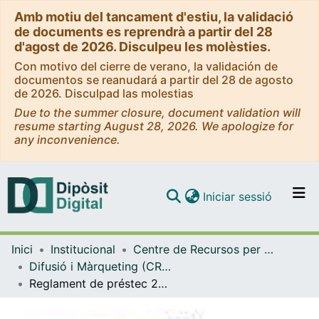
Amb motiu del tancament d'estiu, la validació
de documents es reprendrà a partir del 28
d'agost de 2026. Disculpeu les molèsties.
Con motivo del cierre de verano, la validación de
documentos se reanudará a partir del 28 de agosto
de 2026. Disculpad las molestias
Due to the summer closure, document validation will
resume starting August 28, 2026. We apologize for
any inconvenience.
(current)
Iniciar sessió
Comunitats i col·leccions
Inici
Institucional
Centre de Recursos per a l'Aprenentatge i la Investigació (CRAI-UB) - Institucional
Navega per tot el DD
Difusió i Màrqueting (CRAI-UB)
Com publicar
Reglament de préstec 2010
Contacte