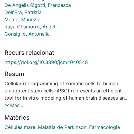
De Angelis Rigotti, Francesca
Dell'Era, Patrizia
Memo, Maurizio
Raya Chamorro, Ángel
Consiglio, Antonella
Recurs relacionat
https://doi.org/10.3390/jcm4040548
Resum
Cellular reprogramming of somatic cells to human
pluripotent stem cells (iPSC) represents an efficient
tool for in vitro modeling of human brain diseases and
provides an innovative opportunity in the identification
Més...
of new therapeutic drugs. Patient-specific iPSC can be
Matèries
differentiated into disease-relevant cell types,
including neurons, carrying the genetic background of
Cèl·lules mare
,
Malaltia de Parkinson
,
Farmacologia
the donor and enabling de novo generation of human