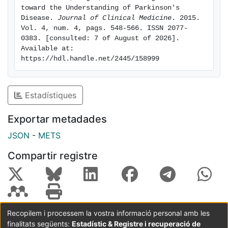
toward the Understanding of Parkinson's 
Disease. 
Journal of Clinical Medicine
. 2015. 
Vol. 4, num. 4, pags. 548-566. ISSN 2077-
0383. [consulted: 7 of August of 2026]. 
Available at: 
https://hdl.handle.net/2445/158999
Estadístiques
Exportar metadades
JSON
-
METS
Compartir registre
Recopilem i processem la vostra informació personal amb les
finalitats següents:
Estadístic & Registre i recuperació de
Coordinació:
CRAI UB
Avís legal
Metadades