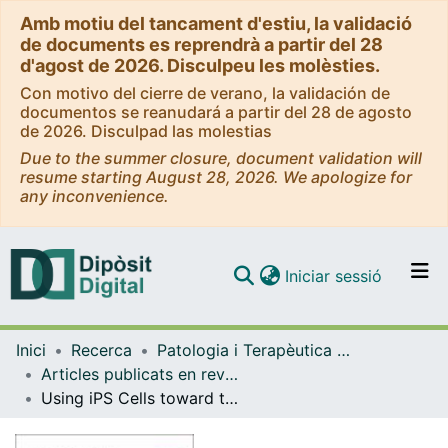
Amb motiu del tancament d'estiu, la validació
de documents es reprendrà a partir del 28
d'agost de 2026. Disculpeu les molèsties.
Con motivo del cierre de verano, la validación de
documentos se reanudará a partir del 28 de agosto
de 2026. Disculpad las molestias
Due to the summer closure, document validation will
resume starting August 28, 2026. We apologize for
any inconvenience.
(current)
Iniciar sessió
Comunitats i col·leccions
Inici
Recerca
Patologia i Terapèutica Experimental
Navega per tot el DD
Articles publicats en revistes (Patologia i Terapèutica Experimental)
Com publicar
Using iPS Cells toward the Understanding of Parkinson's Disease
Contacte