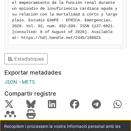
(ORajustada = 1,695, IC 95% = 1,264-2,273). La
el empeoramiento de la función renal durante 
mortalidad a 30 días fue de 13,1% (mayor en pacientes
un episodio de insuficiencia cardiaca aguda y 
con EFR: 20,9% vs 11,8%, ORajustada = 1,793, IC 95%
su relación con la mortalidad a corto y largo 
plazo. Estudio EAHFE - EFRICA. 
Emergencias
. 
= 1,207-2,664) y la mortalidad acumulada a 18 meses
2020. Vol. 32, num. 332-339. ISSN 1137-6821. 
(tiempo medio de seguimiento 14 meses/paciente) fue
[consulted: 8 of August of 2026]. Available 
del 40,0% (mayor en pacientes con EFR: HRajustada =
at: https://hdl.handle.net/2445/186021
1,275, IC 95% = 1,018-1,598). Este incremento de
riesgo fue durante el primer trimestre. El análisis de
subgrupos no mostró diferencias. Conclusión: La ICA
Estadístiques
con EFR en las primeras 48 horas posteriores a la
atención en el SU se asocia a mayor mortalidad, que
Exportar metadades
se concentra durante el primer trimestre.
JSON
-
METS
Compartir registre
Recopilem i processem la vostra informació personal amb les