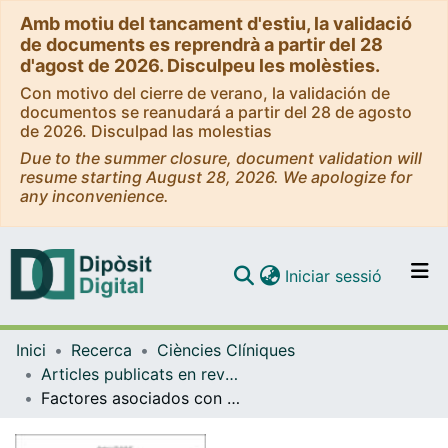
Amb motiu del tancament d'estiu, la validació
de documents es reprendrà a partir del 28
d'agost de 2026. Disculpeu les molèsties.
Con motivo del cierre de verano, la validación de
documentos se reanudará a partir del 28 de agosto
de 2026. Disculpad las molestias
Due to the summer closure, document validation will
resume starting August 28, 2026. We apologize for
any inconvenience.
(current)
Iniciar sessió
Comunitats i col·leccions
Inici
Recerca
Ciències Clíniques
Navega per tot el DD
Articles publicats en revistes (Ciències Clíniques)
Com publicar
Factores asociados con el empeoramiento de la función renal durante un episodio de insuficiencia cardiaca aguda y su relación con la mortalidad a corto y largo plazo. Estudio EAHFE - EFRICA
Contacte