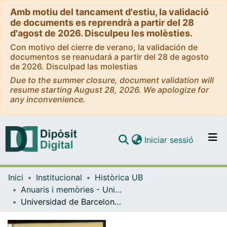
Amb motiu del tancament d'estiu, la validació
de documents es reprendrà a partir del 28
d'agost de 2026. Disculpeu les molèsties.
Con motivo del cierre de verano, la validación de
documentos se reanudará a partir del 28 de agosto
de 2026. Disculpad las molestias
Due to the summer closure, document validation will
resume starting August 28, 2026. We apologize for
any inconvenience.
(current)
Iniciar sessió
Comunitats i col·leccions
Inici
Institucional
Històrica UB
Navega per tot el DD
Anuaris i memòries - Universitat de Barcelona
Com publicar
Universidad de Barcelona: anuario del curso 1972-73
Contacte