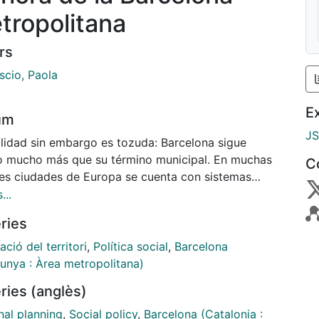
tropolitana
rs
scio, Paola
E
um
J
alidad sin embargo es tozuda: Barcelona sigue
o mucho más que su término municipal. En muchas
C
es ciudades de Europa se cuenta con sistemas
etos de gobernanza
...
ries
ció del territori
,
Política social
,
Barcelona
lunya : Àrea metropolitana)
ries (anglès)
nal planning
,
Social policy
,
Barcelona (Catalonia :