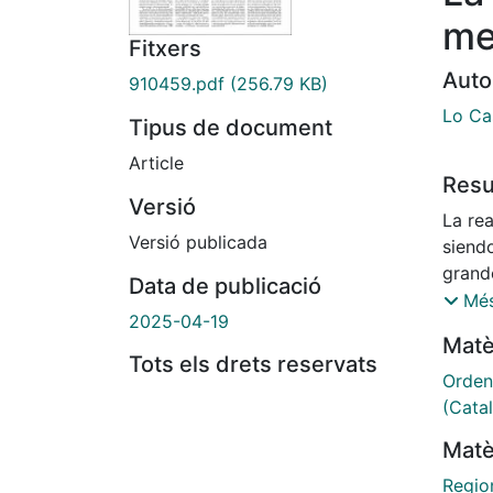
me
Fitxers
Auto
910459.pdf
(256.79 KB)
Lo Ca
Tipus de document
Article
Res
Versió
La re
Versió publicada
siend
grand
Data de publicació
compl
Més
2025-04-19
Matè
Tots els drets reservats
Ordena
(Cata
Matè
Regio