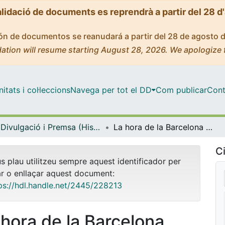
alidació de documents es reprendrà a partir del 28 d
ción de documentos se reanudará a partir del 28 de agosto 
ation will resume starting August 28, 2026. We apologize 
tats i col·leccions
Navega per tot el DD
Com publicar
Cont
Divulgació i Premsa (Història i Arqueologia)
La hora de la Barcelona metropolitana
Ci
us plau utilitzeu sempre aquest identificador per
ar o enllaçar aquest document:
ps://hdl.handle.net/2445/228213
 hora de la Barcelona