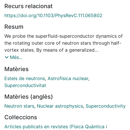
Recurs relacionat
https://doi.org/10.1103/PhysRevC.111.065802
Resum
We probe the superfluid-superconductor dynamics of
the rotating outer core of neutron stars through half-
vortex states. By means of a generalized
hydrodynamic model, where proton and neutron fluids
Més...
are coupled by both dynamic entrainment and Skyrme
Matèries
SLy4 nucleon-nucleon interactions, we analyze single
flux tubes in the proton-superconductor component of
Estels de neutrons
,
Astrofísica nuclear
,
the system that thread proton vortices located
Superconductivitat
faraway from neutron vortices. It is shown how they
Matèries (anglès)
give rise to hydrodynamic perturbations in the
coexisting neutron superfluid, and its structure
Neutron stars
,
Nuclear astrophysics
,
Superconductivity
remains unaltered for varying rotation rates and
Col·leccions
magnetic fields within ranges of observational values.
Articles publicats en revistes (Física Quàntica i