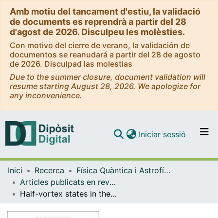
Amb motiu del tancament d'estiu, la validació
de documents es reprendrà a partir del 28
d'agost de 2026. Disculpeu les molèsties.
Con motivo del cierre de verano, la validación de
documentos se reanudará a partir del 28 de agosto
de 2026. Disculpad las molestias
Due to the summer closure, document validation will
resume starting August 28, 2026. We apologize for
any inconvenience.
(current)
Iniciar sessió
Comunitats i col·leccions
Inici
Recerca
Física Quàntica i Astrofísica
Navega per tot el DD
Articles publicats en revistes (Física Quàntica i Astrofísica)
Com publicar
Half-vortex states in the rotating outer core of neutron stars
Contacte