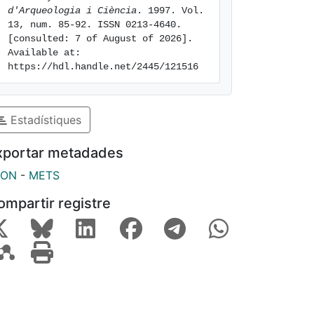
d'Arqueologia i Ciència
. 1997. Vol. 
13, num. 85-92. ISSN 0213-4640. 
[consulted: 7 of August of 2026]. 
Available at: 
https://hdl.handle.net/2445/121516
Estadístiques
xportar metadades
SON
-
METS
ompartir registre