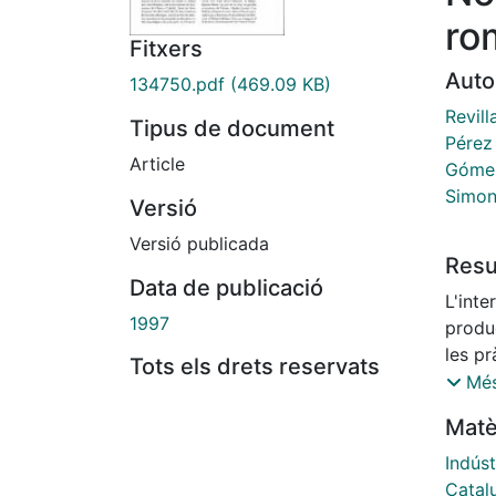
ro
Fitxers
Auto
134750.pdf
(469.09 KB)
Revill
Tipus de document
Pérez
Article
Gómez
Simon 
Versió
Versió publicada
Res
Data de publicació
L'inte
1997
produc
les pr
Tots els drets reservats
Catal
Més
en cas
Matè
varie
plante
Indúst
coneix
Catal