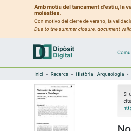
Amb motiu del tancament d'estiu, la v
molèsties.
Con motivo del cierre de verano, la valida
Due to the summer closure, document valid
Comuni
Inici
Recerca
Història i Arqueologia
Si 
cit
htt
No