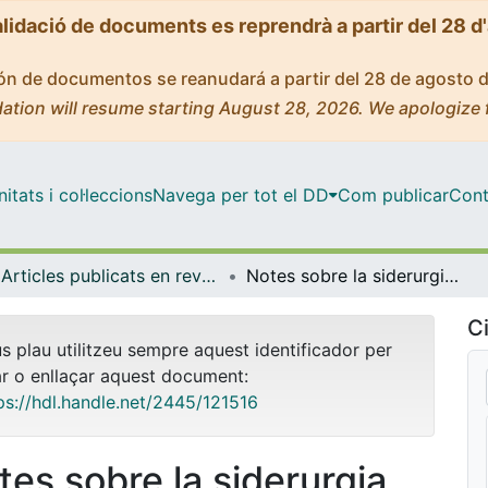
alidació de documents es reprendrà a partir del 28 d
ción de documentos se reanudará a partir del 28 de agosto 
ation will resume starting August 28, 2026. We apologize 
tats i col·leccions
Navega per tot el DD
Com publicar
Cont
Articles publicats en revistes (Història i Arqueologia)
Notes sobre la siderurgia romana a Catalunya
Ci
us plau utilitzeu sempre aquest identificador per
ar o enllaçar aquest document:
ps://hdl.handle.net/2445/121516
tes sobre la siderurgia