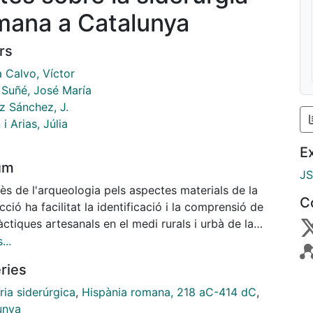
mana a Catalunya
rs
a Calvo, Víctor
 Suñé, José María
 Sánchez, J.
i Arias, Júlia
E
um
J
rès de l'arqueologia pels aspectes materials de la
C
ció ha facilitat la identificació i la comprensió de
àctiques artesanals en el medi rurals i urbà de la
unya romana. Aquest interès és encara més evident
...
os molt específics, com ara la siderúrgia. La
ries
tat de problemes tecnològics i d'organització que
ja aquesta activitat artesanal en dificulta el
ria siderúrgica
,
Hispània romana, 218 aC-414 dC
,
ement, alhora que fa necessària una anàlisi
unya