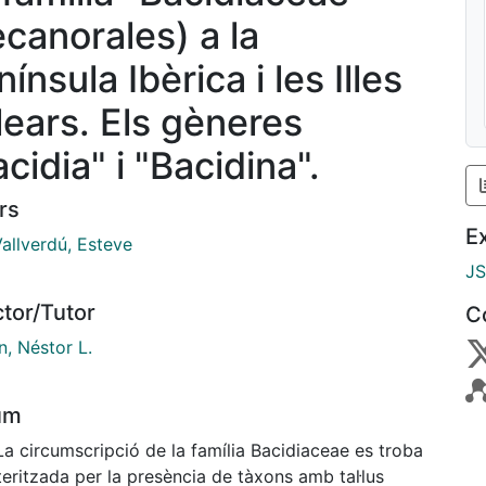
ecanorales) a la
ínsula Ibèrica i les Illes
lears. Els gèneres
cidia" i "Bacidina".
rs
E
allverdú, Esteve
J
ctor/Tutor
C
n, Néstor L.
um
La circumscripció de la família Bacidiaceae es troba
eritzada per la presència de tàxons amb tal·lus