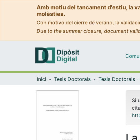
Amb motiu del tancament d'estiu, la v
molèsties.
Con motivo del cierre de verano, la valida
Due to the summer closure, document valid
Comuni
Inici
Tesis Doctorals
Si 
cit
htt
La