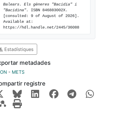
Balears. Els gèneres "Bacidia" i 
"Bacidina".
 ISBN 846883002X. 
[consulted: 9 of August of 2026]. 
Available at: 
https://hdl.handle.net/2445/36088
Estadístiques
xportar metadades
SON
-
METS
ompartir registre