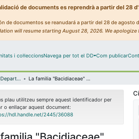
alidació de documents es reprendrà a partir del 28 d
ción de documentos se reanudará a partir del 28 de agosto 
ation will resume starting August 28, 2026. We apologize 
tats i col·leccions
Navega per tot el DD
Com publicar
Cont
Tesis Doctorals - Departament - Biologia Vegetal
La familia "Bacidiaceae" (Lecanorales) a la Península Ibèrica i les Illes Balears. Els gèneres "Bacidia" i "Bacidina".
Ci
us plau utilitzeu sempre aquest identificador per
ar o enllaçar aquest document:
ps://hdl.handle.net/2445/36088
 familia "Bacidiaceae"