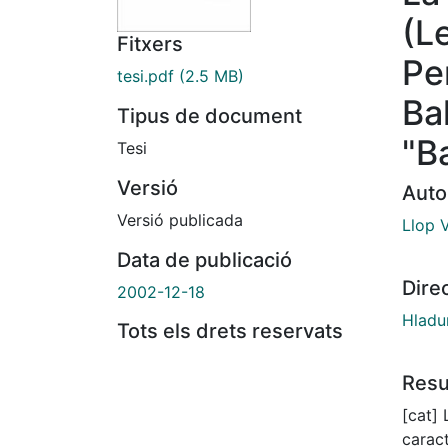
(L
Fitxers
Pen
tesi.pdf
(2.5 MB)
Ba
Tipus de document
"Ba
Tesi
Versió
Auto
Versió publicada
Llop V
Data de publicació
Dire
2002-12-18
Hladu
Tots els drets reservats
Res
[cat] 
caract