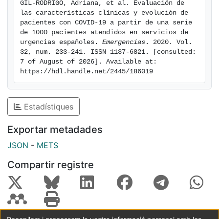
GIL-RODRIGO, Adriana, et al. Evaluación de 
asociaron independientemente y de forma directa a
las características clínicas y evolución de 
peores resultados evolutivos (tanto a mortalidad
pacientes con COVID-19 a partir de una serie 
como a evento combinado) fueron edad y obesidad;
de 1000 pacientes atendidos en servicios de 
urgencias españoles. 
Emergencias
. 2020. Vol. 
las variables clínicas fueron disminución de
32, num. 233-241. ISSN 1137-6821. [consulted: 
consciencia y crepitantes a la auscultación pulmonar, y
7 of August of 2026]. Available at: 
de forma inversa cefalea; y las variables de resultados
https://hdl.handle.net/2445/186019
de exploraciones complementarias fueron infiltrados
pulmonares bilaterales y cardiomegalia radiológicos, y
linfopenia, hiperplaquetosis, dímero-D > 500 mg/dL y
Estadístiques
lactato-deshidrogenasa > 250 UI/L en la analítica.
Conclusiones: Conocer las características clínicas y la
Exportar metadades
comorbilidad de los pacientes con COVID-19
JSON
-
METS
atendidos en urgencias permite identificar
precozmente a la población más susceptible de
Compartir registre
empeorar, para prever y mejorar los resultados