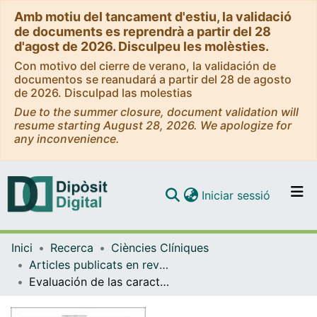
Amb motiu del tancament d'estiu, la validació
de documents es reprendrà a partir del 28
d'agost de 2026. Disculpeu les molèsties.
Con motivo del cierre de verano, la validación de
documentos se reanudará a partir del 28 de agosto
de 2026. Disculpad las molestias
Due to the summer closure, document validation will
resume starting August 28, 2026. We apologize for
any inconvenience.
(current)
Iniciar sessió
Comunitats i col·leccions
Inici
Recerca
Ciències Clíniques
Navega per tot el DD
Articles publicats en revistes (Ciències Clíniques)
Com publicar
Evaluación de las características clínicas y evolución de pacientes con COVID-19 a partir de una serie de 1000 pacientes atendidos en servicios de urgencias españoles
Contacte