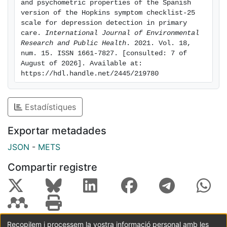
and psychometric properties of the Spanish 
is well-accepted by PC patients.
version of the Hopkins symptom checklist-25 
scale for depression detection in primary 
care. 
International Journal of Environmental 
Research and Public Health
. 2021. Vol. 18, 
num. 15. ISSN 1661-7827. [consulted: 7 of 
August of 2026]. Available at: 
https://hdl.handle.net/2445/219780
Estadístiques
Exportar metadades
JSON
-
METS
Compartir registre
Recopilem i processem la vostra informació personal amb les