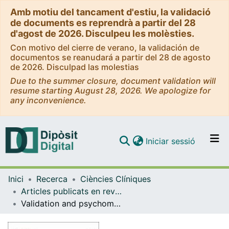
Amb motiu del tancament d'estiu, la validació
de documents es reprendrà a partir del 28
d'agost de 2026. Disculpeu les molèsties.
Con motivo del cierre de verano, la validación de
documentos se reanudará a partir del 28 de agosto
de 2026. Disculpad las molestias
Due to the summer closure, document validation will
resume starting August 28, 2026. We apologize for
any inconvenience.
(current)
Iniciar sessió
Comunitats i col·leccions
Inici
Recerca
Ciències Clíniques
Navega per tot el DD
Articles publicats en revistes (Ciències Clíniques)
Com publicar
Validation and psychometric properties of the Spanish version of the Hopkins symptom checklist-25 scale for depression detection in primary care
Contacte