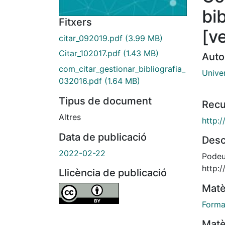
bib
Fitxers
[v
citar_092019.pdf
(3.99 MB)
Citar_102017.pdf
(1.43 MB)
Auto
com_citar_gestionar_bibliografia_
Unive
032016.pdf
(1.64 MB)
Tipus de document
Recu
Altres
http:
Data de publicació
Desc
2022-02-22
Podeu 
http:
Llicència de publicació
Matè
Forma
Matè