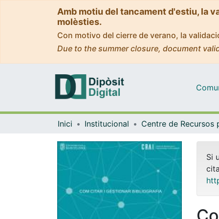
Amb motiu del tancament d'estiu, la v
molèsties.
Con motivo del cierre de verano, la valida
Due to the summer closure, document valid
Comuni
Inici
Institucional
Si 
cit
htt
Co