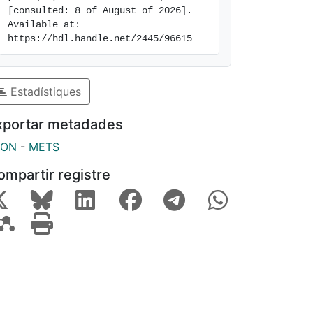
[consulted: 8 of August of 2026]. 
Available at: 
https://hdl.handle.net/2445/96615
Estadístiques
xportar metadades
SON
-
METS
ompartir registre