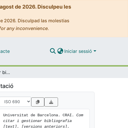
'agost de 2026. Disculpeu les
de 2026. Disculpad las molestias
for any inconvenience.
acte
Iniciar sessió
Com citar i gestionar bibliografia [text]. [versions anteriors]
tació
Universitat de Barcelona. CRAI. 
Com 
citar i gestionar bibliografia 
[text]. [versions anteriors].