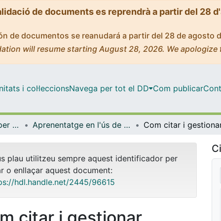
alidació de documents es reprendrà a partir del 28 d
ción de documentos se reanudará a partir del 28 de agosto 
ation will resume starting August 28, 2026. We apologize 
tats i col·leccions
Navega per tot el DD
Com publicar
Cont
Centre de Recursos per a l'Aprenentatge i la Investigació (CRAI-UB) - Institucional
Aprenentatge en l'ús de serveis i recursos d'informació: tutorials i guies (CRAI-UB)
Ci
us plau utilitzeu sempre aquest identificador per
ar o enllaçar aquest document:
ps://hdl.handle.net/2445/96615
m citar i gestionar