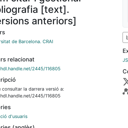
liografia [text].
ersions anteriors]
rs
rsitat de Barcelona. CRAI
E
rs relacionat
J
//hdl.handle.net/2445/116805
C
ripció
consultar la darrera versió a:
//hdl.handle.net/2445/116805
ries
ció d'usuaris
ries (anglès)