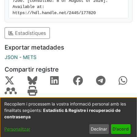
7200. [consulted: 8 of August of 2026]. 
Available at: 
https://hdl.handle.net/2445/177820
Estadístiques
Exportar metadades
JSON
-
METS
Compartir registre
Recopilem i processem la vostra informació personal amb les
finalitats següents:
Estadístic & Registre i recuperació de
Coordinació:
CRAI UB
Avís legal
Metadades
subjectes a:
contrasenya
Configuració
Política de
Acord
Personalitzar
Declinar
D'acord
de cookies
privadesa
d'usuari
final