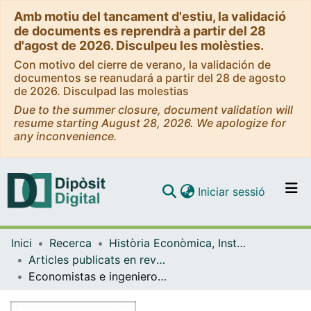
Amb motiu del tancament d'estiu, la validació
de documents es reprendrà a partir del 28
d'agost de 2026. Disculpeu les molèsties.
Con motivo del cierre de verano, la validación de
documentos se reanudará a partir del 28 de agosto
de 2026. Disculpad las molestias
Due to the summer closure, document validation will
resume starting August 28, 2026. We apologize for
any inconvenience.
(current)
Iniciar sessió
Comunitats i col·leccions
Inici
Recerca
Història Econòmica, Institucions, Política i Economia Mundial
Navega per tot el DD
Articles publicats en revistes (Història Econòmica, Institucions, Política i Economia Mundial)
Com publicar
Economistas e ingenieros, industriales y políticos: industrialismos en la España liberal (1800-1850)
Contacte