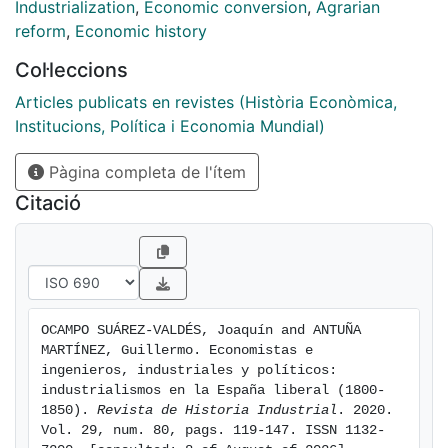
enseñanzas técnicas. Consecuentemente serán los
Industrialization
,
Economic conversion
,
Agrarian
industriales catalanes y sus sociedades patronales y
reform
,
Economic history
económicas, los principales abanderados de la causa
Col·leccions
industrial. Su éxito radicó en asociar su suerte a la de
la causa liberal. Con todo, a lo largo del siglo, el
Articles publicats en revistes (Història Econòmica,
discurso industrial no fue uniforme ni en sus demandas
Institucions, Política i Economia Mundial)
arancelarias (prohibicionismo, proteccionismo,
Pàgina completa de l'ítem
librecambio) ni en su matriz doctrinal (eclecticismo,
economía social, sansimonismo).
Citació
OCAMPO SUÁREZ-VALDÉS, Joaquín and ANTUÑA 
MARTÍNEZ, Guillermo. Economistas e 
ingenieros, industriales y políticos: 
industrialismos en la España liberal (1800-
1850). 
Revista de Historia Industrial
. 2020. 
Vol. 29, num. 80, pags. 119-147. ISSN 1132-