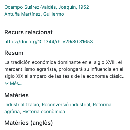
Ocampo Suárez-Valdés, Joaquín, 1952-
Antuña Martínez, Guillermo
Recurs relacionat
https://doi.org/10.1344/rhi.v29i80.31653
Resum
La tradición económica dominante en el siglo XVIII, el
mercantilismo agrarista, prolongará su influencia en el
siglo XIX al amparo de las tesis de la economía clásica
relativas al «orden natural» del desarrollo económico.
Més...
Desde los hechos económicos, el peso del sector
Matèries
agrario y la excelente representación política de sus
intereses, reforzaron aquella corriente. Por lo mismo,
Industrialització
,
Reconversió industrial
,
Reforma
no han de extrañar las dificultades del discurso
agrària
,
Història econòmica
industrial para abrirse paso en el ámbito del análisis,
Matèries (anglès)
en la esfera de las políticas comerciales o en el de las