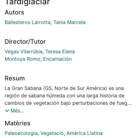
Tardiglaciar
Autors
Ballesteros Larrotta, Tania Marcela
Director/Tutor
Vegas Vilarrúbia, Teresa Elena
Montoya Romo, Encarnación
Resum
La Gran Sabana (GS, Norte de Sur América) es una
región de sabana húmeda con una larga historia de
cambios de vegetación bajo perturbaciones de fuego.
En esta tesis se realizó una evaluación detallada de la
Més...
dinámica de la vegetación y de los procesos
Matèries
ecológicos de la GS desde el Tardiglaciar hasta el
presente, basada en el análisis palinológico de dos
Paleoecologia
,
Vegetació
,
Amèrica Llatina