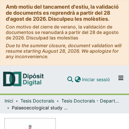
Amb motiu del tancament d'estiu, la validació
de documents es reprendrà a partir del 28
d'agost de 2026. Disculpeu les molèsties.
Con motivo del cierre de verano, la validación de
documentos se reanudará a partir del 28 de agosto
de 2026. Disculpad las molestias
Due to the summer closure, document validation will
resume starting August 28, 2026. We apologize for
any inconvenience.
(current)
Iniciar sessió
Comunitats i col·leccions
Inici
Tesis Doctorals
Tesis Doctorals - Departament - Ecologia
Navega per tot el DD
Palaeoecological study of vegetation dynamics in the Neotropical Gran Sabana since the Late Glacial = Estudio paleoecológico de la dinámica de la vegetación en la Neotropical Gran Sabana desde el Tardiglaciar
Com publicar
Contacte