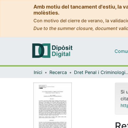
Amb motiu del tancament d'estiu, la v
molèsties.
Con motivo del cierre de verano, la valida
Due to the summer closure, document valid
Comuni
Inici
Recerca
Dret Penal i Criminologia, i Dret Internacional Públic 
Si 
cit
htt
Re