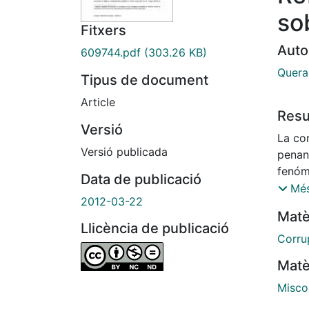
so
Fitxers
Auto
609744.pdf
(303.26 KB)
Quera
Tipus de document
Article
Res
Versió
La co
Versió publicada
penand
fenóm
Data de publicació
enorm
Més
2012-03-22
corrup
Matè
como 
Llicència de publicació
corre 
Corru
sistém
Matè
pondrí
Por e
Misco
políti