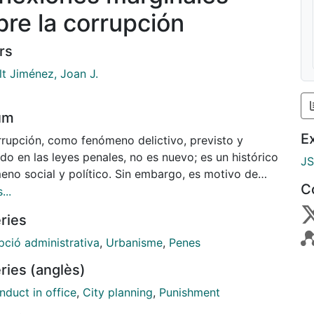
bre la corrupción
rs
lt Jiménez, Joan J.
um
E
rrupción, como fenómeno delictivo, previsto y
o en las leyes penales, no es nuevo; es un histórico
J
eno social y político. Sin embargo, es motivo de
C
e preocupación. La razón estriba en que la
...
ción, tanto la que tiene lugar en el sector público,
ries
en el privado, y su cada vez más frecuente ligazón,
el peligro de, por su reiteración, convertirse en
pció administrativa
,
Urbanisme
,
Penes
ica, lo que le haría invulnerable a su erradicación y
ries (anglès)
a en peligro la propia esencia de la sociedad actual.
llo se hace necesario abordar desde una perspectiva
nduct in office
,
City planning
,
Punishment
co-criminal integral la lucha contra esta lacerante