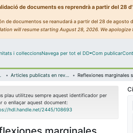
alidació de documents es reprendrà a partir del 28 d
ción de documentos se reanudará a partir del 28 de agosto 
ation will resume starting August 28, 2026. We apologize 
tats i col·leccions
Navega per tot el DD
Com publicar
Cont
i Relacions Internacional
Articles publicats en revistes (Dret Penal i Criminologia, i Dret Internacional Públic i Relacions Internacional)
Ci
us plau utilitzeu sempre aquest identificador per
ar o enllaçar aquest document:
ps://hdl.handle.net/2445/108693
flexiones marginales