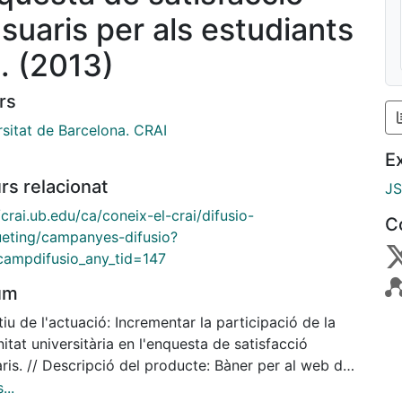
usuaris per als estudiants
. (2013)
rs
rsitat de Barcelona. CRAI
E
rs relacionat
J
/crai.ub.edu/ca/coneix-el-crai/difusio-
C
eting/campanyes-difusio?
_campdifusio_any_tid=147
um
iu de l'actuació: Incrementar la participació de la
tat universitària en l'enquesta de satisfacció
ris. // Descripció del producte: Bàner per al web del
i Cartell per promoure les enquestes des dels CRAI
...