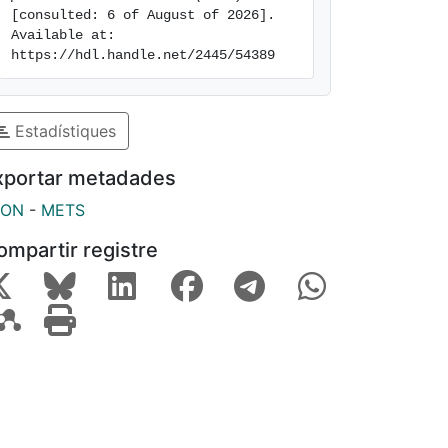
[consulted: 6 of August of 2026]. 
Available at: 
https://hdl.handle.net/2445/54389
Estadístiques
xportar metadades
SON
-
METS
ompartir registre