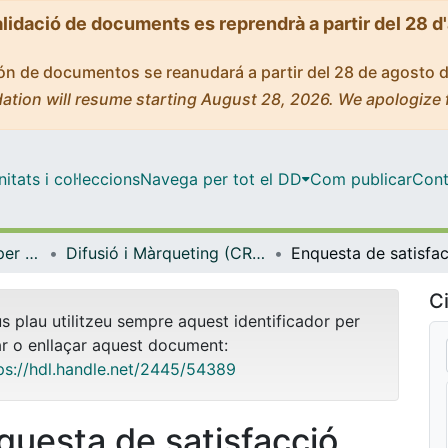
alidació de documents es reprendrà a partir del 28 d
ción de documentos se reanudará a partir del 28 de agosto 
ation will resume starting August 28, 2026. We apologize 
tats i col·leccions
Navega per tot el DD
Com publicar
Cont
Centre de Recursos per a l'Aprenentatge i la Investigació (CRAI-UB) - Institucional
Difusió i Màrqueting (CRAI-UB)
Ci
us plau utilitzeu sempre aquest identificador per
ar o enllaçar aquest document:
ps://hdl.handle.net/2445/54389
questa de satisfacció