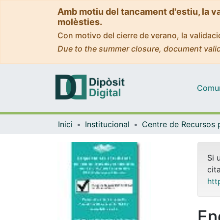
Amb motiu del tancament d'estiu, la v
molèsties.
Con motivo del cierre de verano, la valida
Due to the summer closure, document valid
Comuni
Inici
Institucional
Si 
cit
htt
En