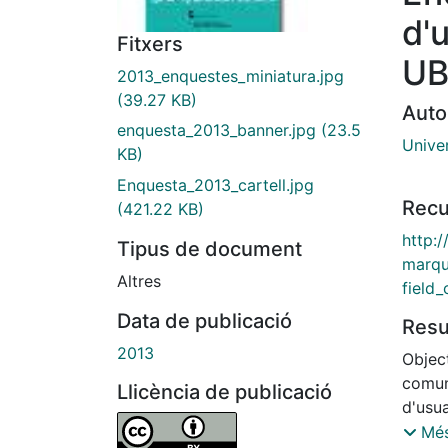
d'
Fitxers
UB
2013_enquestes_miniatura.jpg
(39.27 KB)
Auto
enquesta_2013_banner.jpg
(23.5
Unive
KB)
Enquesta_2013_cartell.jpg
Recu
(421.22 KB)
http:/
Tipus de document
marqu
Altres
field
Data de publicació
Res
2013
Object
comuni
Llicència de publicació
d'usua
CRAI 
Més