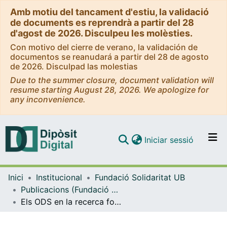
Amb motiu del tancament d'estiu, la validació
de documents es reprendrà a partir del 28
d'agost de 2026. Disculpeu les molèsties.
Con motivo del cierre de verano, la validación de
documentos se reanudará a partir del 28 de agosto
de 2026. Disculpad las molestias
Due to the summer closure, document validation will
resume starting August 28, 2026. We apologize for
any inconvenience.
(current)
Iniciar sessió
Comunitats i col·leccions
Inici
Institucional
Fundació Solidaritat UB
Navega per tot el DD
Publicacions (Fundació Solidaritat UB)
Com publicar
Els ODS en la recerca formativa
Contacte