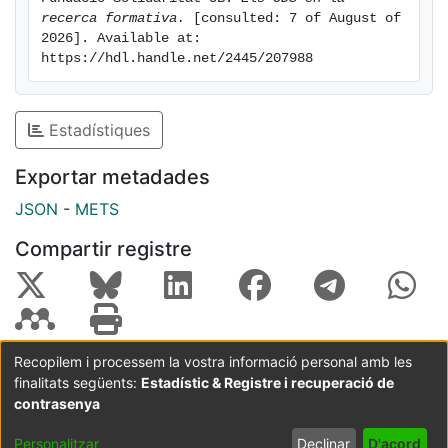
recerca formativa.
 [consulted: 7 of August of 
2026]. Available at: 
https://hdl.handle.net/2445/207988
Estadístiques
Exportar metadades
JSON
-
METS
Compartir registre
Recopilem i processem la vostra informació personal amb les
finalitats següents:
Estadístic & Registre i recuperació de
Coordinació:
CRAI UB
Avís legal
Metadades
subjectes a:
contrasenya
Configuració
Política de
Acord
Personalitzar
Declinar
D'acord