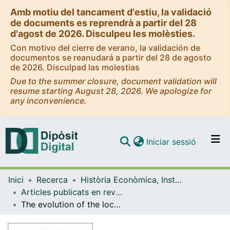
Amb motiu del tancament d'estiu, la validació
de documents es reprendrà a partir del 28
d'agost de 2026. Disculpeu les molèsties.
Con motivo del cierre de verano, la validación de
documentos se reanudará a partir del 28 de agosto
de 2026. Disculpad las molestias
Due to the summer closure, document validation will
resume starting August 28, 2026. We apologize for
any inconvenience.
(current)
Iniciar sessió
Comunitats i col·leccions
Inici
Recerca
Història Econòmica, Institucions, Política i Economia Mundial
Navega per tot el DD
Articles publicats en revistes (Història Econòmica, Institucions, Política i Economia Mundial)
Com publicar
The evolution of the location of economic activity in Chile in the long run: a paradox of extreme concentration in absence of agglomeration economies = La evolución de la localización de la actividad económica en Chile en el largo plazo: la paradoja de un caso de extrema concentración en ausencia de fuerzas de aglomeración
Contacte