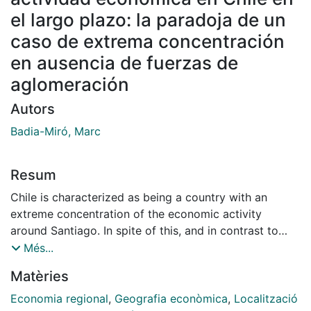
el largo plazo: la paradoja de un
caso de extrema concentración
en ausencia de fuerzas de
aglomeración
Autors
Badia-Miró, Marc
Resum
Chile is characterized as being a country with an
extreme concentration of the economic activity
around Santiago. In spite of this, and in contrast to
what is found in many industrialized countries, income
Més...
levels per inhabitant in the capital are below the
Matèries
country average and far from the levels in the
wealthiest regions. This was a result of the weakness
Economia regional
,
Geografia econòmica
,
Localització