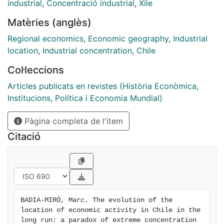
of agglomeration economies. At the same time, the
industrial
,
Concentració industrial
,
Xile
mining cycles have had an enormous impact in the
Matèries (anglès)
evolution of the location of economic activity, driving
a high dispersion at the end of the 19th century with
Regional economics
,
Economic geography
,
Industrial
the nitrates (very concentrated in the space) and the
location
,
Industrial concentration
,
Chile
later convergence with the cooper cycle (highly
Col·leccions
dispersed). In that context, this article describes the
evolution of the location of economic activity in the
Articles publicats en revistes (Història Econòmica,
long run, showing the tensions among Heckscher-Ohlin
Institucions, Política i Economia Mundial)
and New Economic Geography forces. I also offer a
Pàgina completa de l'ítem
deeper analysis of the main drivers of this spatial
distribution, focusing in the economic structure of the
Citació
regions, the productivity levels of each specific
economic sector and the evolution of market
potential.
BADIA-MIRÓ, Marc. The evolution of the 
location of economic activity in Chile in the 
long run: a paradox of extreme concentration 