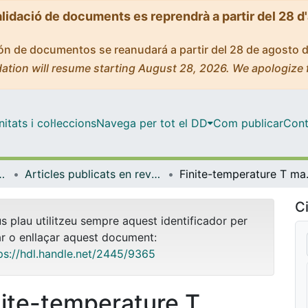
alidació de documents es reprendrà a partir del 28 d
ción de documentos se reanudará a partir del 28 de agosto 
ation will resume starting August 28, 2026. We apologize 
tats i col·leccions
Navega per tot el DD
Com publicar
Cont
atèria Condensada
Articles publicats en revistes (Física de la Matèria Condensada)
Finite-tempe
Ci
us plau utilitzeu sempre aquest identificador per
ar o enllaçar aquest document:
ps://hdl.handle.net/2445/9365
nite-temperature T