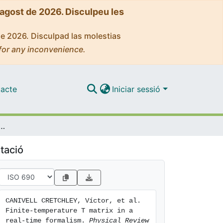
'agost de 2026. Disculpeu les
de 2026. Disculpad las molestias
for any inconvenience.
acte
Iniciar sessió
rature T matrix in a real-time formalism
tació
CANIVELL CRETCHLEY, Víctor, et al. 
Finite-temperature T matrix in a 
real-time formalism. 
Physical Review 