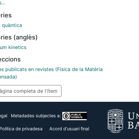
rbation expansion by means of Feynman diagrams.
...
mment on perturbation schemes at finite
ries
rature in connection with an erroneous formulation
 Dyson equation in a paper recently published.
a quàntica
ries (anglès)
um kinetics
leccions
es publicats en revistes (Física de la Matèria
nsada)
gina completa de l'ítem
egal
Metadades subjectes a:
Política de privadesa
Acord d'usuari final