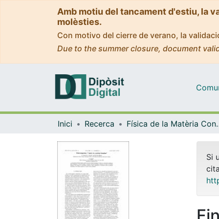
Amb motiu del tancament d'estiu, la v
molèsties.
Con motivo del cierre de verano, la valida
Due to the summer closure, document valid
Comuni
Inici
Recerca
Física de la M
Si 
cit
htt
Fi