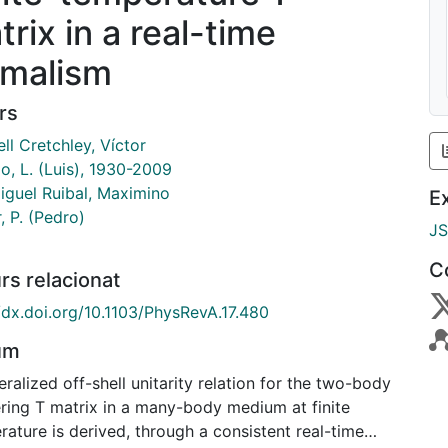
rix in a real-time
rmalism
rs
ll Cretchley, Víctor
o, L. (Luis), 1930-2009
iguel Ruibal, Maximino
E
, P. (Pedro)
J
C
rs relacionat
//dx.doi.org/10.1103/PhysRevA.17.480
um
ralized off-shell unitarity relation for the two-body
ering T matrix in a many-body medium at finite
ature is derived, through a consistent real-time