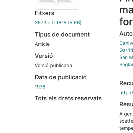
mat
Fitxers
fo
3673.pdf
(815.15 KB)
Auto
Tipus de document
Canive
Article
Garrid
Versió
San M
Seglar
Versió publicada
Data de publicació
Recu
1978
http:
Tots els drets reservats
Res
A gene
scatt
temper