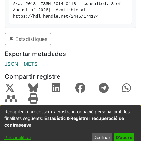
Ara
. 2018. ISSN 2014-0118. [consulted: 8 of 
August of 2026]. Available at: 
https://hdl.handle.net/2445/174174
Estadístiques
Exportar metadades
JSON
-
METS
Compartir registre
Recopilem i processem la vostra informació personal amb les
finalitats següents:
Estadístic & Registre i recuperació de
Coordinació:
CRAI UB
Avís legal
Metadades
subjectes a:
contrasenya
Configuració
Política de
Acord
Personalitzar
Declinar
D'acord
de cookies
privadesa
d'usuari