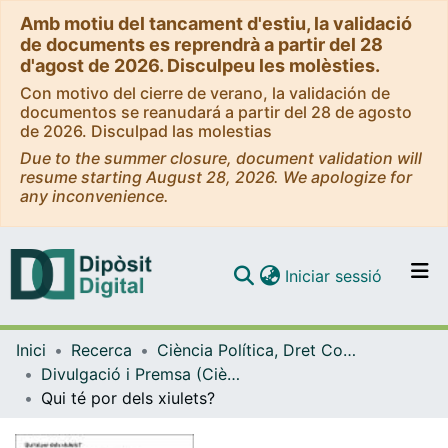
Amb motiu del tancament d'estiu, la validació
de documents es reprendrà a partir del 28
d'agost de 2026. Disculpeu les molèsties.
Con motivo del cierre de verano, la validación de
documentos se reanudará a partir del 28 de agosto
de 2026. Disculpad las molestias
Due to the summer closure, document validation will
resume starting August 28, 2026. We apologize for
any inconvenience.
(current)
Iniciar sessió
Comunitats i col·leccions
Inici
Recerca
Ciència Política, Dret Constitucional i Filosofia del Dret
Navega per tot el DD
Divulgació i Premsa (Ciència Política, Dret Constitucional i Filosofia del Dret)
Com publicar
Qui té por dels xiulets?
Contacte