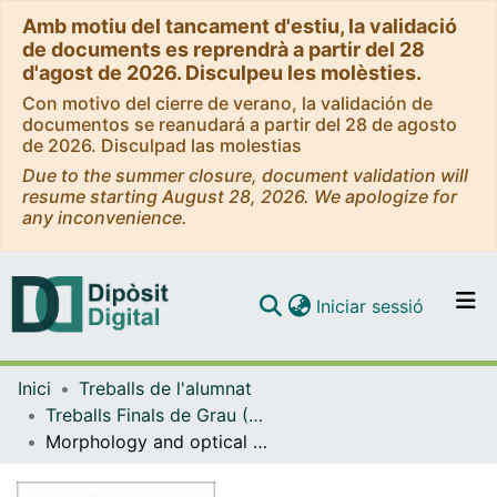
Amb motiu del tancament d'estiu, la validació
de documents es reprendrà a partir del 28
d'agost de 2026. Disculpeu les molèsties.
Con motivo del cierre de verano, la validación de
documentos se reanudará a partir del 28 de agosto
de 2026. Disculpad las molestias
Due to the summer closure, document validation will
resume starting August 28, 2026. We apologize for
any inconvenience.
(current)
Iniciar sessió
Comunitats i col·leccions
Inici
Treballs de l'alumnat
Navega per tot el DD
Treballs Finals de Grau (TFG) - Física
Com publicar
Morphology and optical characterization of semiconducting nanostructures
Contacte