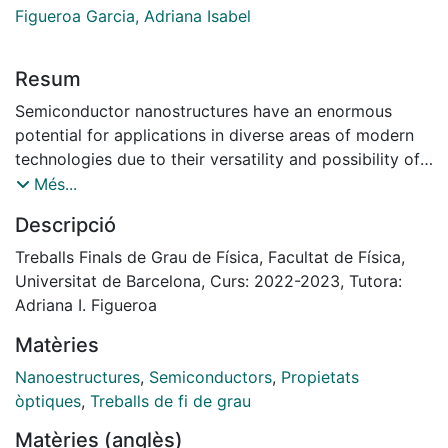
Figueroa Garcia, Adriana Isabel
Resum
Semiconductor nanostructures have an enormous
potential for applications in diverse areas of modern
technologies due to their versatility and possibility of
tuning their properties as desired. In this work, the
Més...
optoelectronic properties of Bi2S3 and Bi2S3-Au
Descripció
nanostructures were correlated with their morphology
and hybridization features for samples with different
Treballs Finals de Grau de Física, Facultat de Física,
shapes, sizes and Au inclusion. The aim was to find the
Universitat de Barcelona, Curs: 2022-2023, Tutora:
optimal values of these parameters for enhancing their
Adriana I. Figueroa
optical response. This was carried out by
Matèries
characterizing morphologically and optically those
nanostructures with TEM imaging, UV-Vis and PL
Nanoestructures
,
Semiconductors
,
Propietats
spectroscopies. The results showed that the optical
òptiques
,
Treballs de fi de grau
properties depend strictly on the width-to-length ratio
Matèries (anglès)
and that Au presence enhances light absorption in the