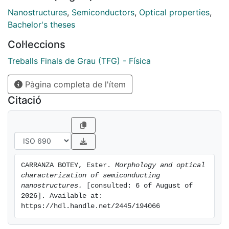
infrared range. It was found that the gap energy values
Nanostructures
,
Semiconductors
,
Optical properties
,
of the nanostructures were larger than that of bulk
Bachelor's theses
Bi2S3.
Col·leccions
Treballs Finals de Grau (TFG) - Física
Pàgina completa de l'ítem
Citació
CARRANZA BOTEY, Ester. 
Morphology and optical 
characterization of semiconducting 
nanostructures.
 [consulted: 6 of August of 
2026]. Available at: 
https://hdl.handle.net/2445/194066