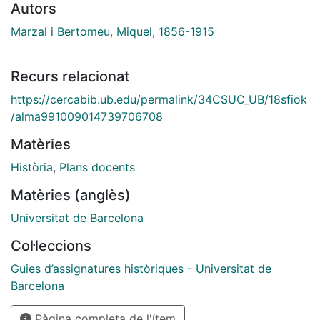
Autors
Marzal i Bertomeu, Miquel, 1856-1915
Recurs relacionat
https://cercabib.ub.edu/permalink/34CSUC_UB/18sfiok
/alma991009014739706708
Matèries
Història
,
Plans docents
Matèries (anglès)
Universitat de Barcelona
Col·leccions
Guies d’assignatures històriques - Universitat de
Barcelona
Pàgina completa de l'ítem