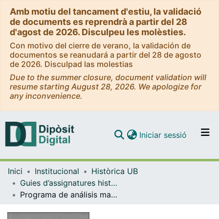
Amb motiu del tancament d'estiu, la validació
de documents es reprendrà a partir del 28
d'agost de 2026. Disculpeu les molèsties.
Con motivo del cierre de verano, la validación de
documentos se reanudará a partir del 28 de agosto
de 2026. Disculpad las molestias
Due to the summer closure, document validation will
resume starting August 28, 2026. We apologize for
any inconvenience.
(current)
Iniciar sessió
Comunitats i col·leccions
Inici
Institucional
Històrica UB
Navega per tot el DD
Guies d’assignatures històriques - Universitat de Barcelona
Com publicar
Programa de análisis matemático (primero y segundo curso) seguido en la Facultad de Ciencias de la Universidad de Barcelona
Contacte