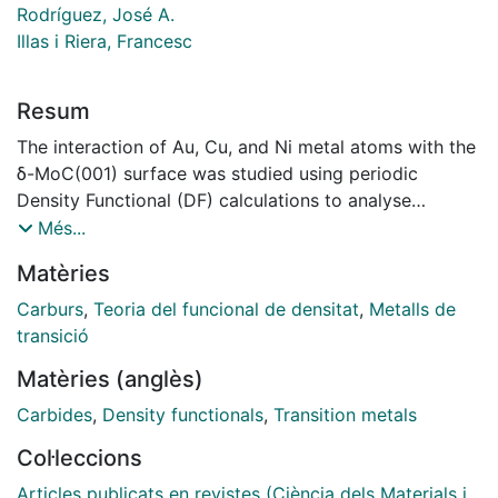
Rodríguez, José A.
Illas i Riera, Francesc
Resum
The interaction of Au, Cu, and Ni metal atoms with the
δ-MoC(001) surface was studied using periodic
Density Functional (DF) calculations to analyse
adsorption energies and equilibrium geometries, work
Més...
functions, atomic charges, Projected Density Of States
Matèries
(PDOS), and shifts of the transition metal d-band
center. The atomic adsorption is found to cause an in-
Carburs
,
Teoria del funcional de densitat
,
Metalls de
plane distortion of the surface, and, besides, the
transició
interaction strength turns to be coverage dependent.
Matèries (anglès)
A lower coverage allows for a better accommodation
of the adsorbate, alongside causing a d-band centre
Carbides
,
Density functionals
,
Transition metals
shift to more negative energies, as shown by plots of
Col·leccions
the PDOS. Regardless of the coverage, interaction
strength diminishes following the order Ni > Cu > Au.
Articles publicats en revistes (Ciència dels Materials i