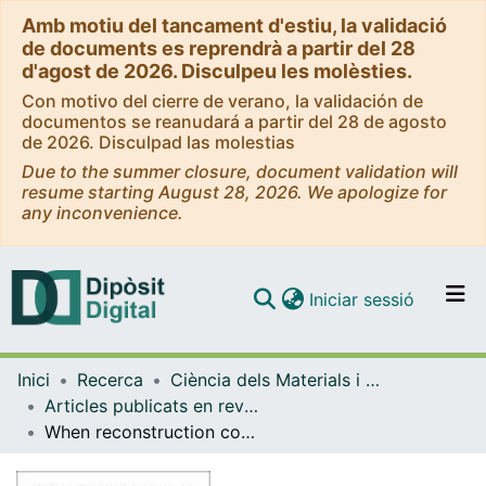
Amb motiu del tancament d'estiu, la validació
de documents es reprendrà a partir del 28
d'agost de 2026. Disculpeu les molèsties.
Con motivo del cierre de verano, la validación de
documentos se reanudará a partir del 28 de agosto
de 2026. Disculpad las molestias
Due to the summer closure, document validation will
resume starting August 28, 2026. We apologize for
any inconvenience.
(current)
Iniciar sessió
Comunitats i col·leccions
Inici
Recerca
Ciència dels Materials i Química Física
Navega per tot el DD
Articles publicats en revistes (Ciència dels Materials i Química Física)
Com publicar
When reconstruction comes around: Ni, Cu, and Au adatoms on d-MoC(001)
Contacte