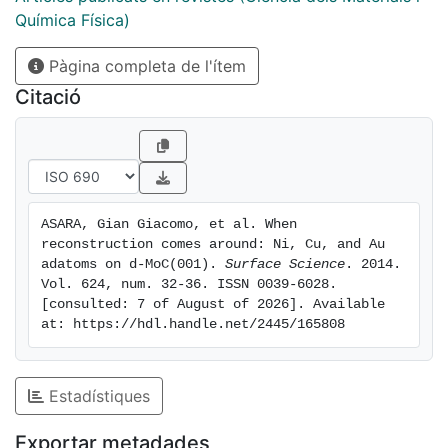
Adatom chemical activity can be inferred based on the
Química Física)
calculated d-band centre; Ni being the most active
Pàgina completa de l'ítem
metal, followed by Cu, and Au later on for every
coverage studied. This result correlates well with
Citació
experiments on other transition metal carbides. Atomic
adsorption also notably diminishes surface work
function, with the concomitant repercussions on the
electrocatalysis field.
ASARA, Gian Giacomo, et al. When 
reconstruction comes around: Ni, Cu, and Au 
adatoms on d-MoC(001). 
Surface Science
. 2014. 
Vol. 624, num. 32-36. ISSN 0039-6028. 
[consulted: 7 of August of 2026]. Available 
at: https://hdl.handle.net/2445/165808
Estadístiques
Exportar metadades