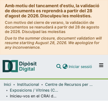
Amb motiu del tancament d'estiu, la validació
de documents es reprendrà a partir del 28
d'agost de 2026. Disculpeu les molèsties.
Con motivo del cierre de verano, la validación de
documentos se reanudará a partir del 28 de agosto
de 2026. Disculpad las molestias
Due to the summer closure, document validation will
resume starting August 28, 2026. We apologize for
any inconvenience.
(current)
Iniciar sessió
Comunitats i col·leccions
Inici
Institucional
Centre de Recursos per a l'Aprenentatge i la Investigació (CRAI-UB) - Institucional
Navega per tot el DD
Exposicions / Vitrines (CRAI-UB)
Com publicar
Inicieu-vos en el CRAI de la UB: Molt més del que t'imagines (Setembre 2017)
Contacte