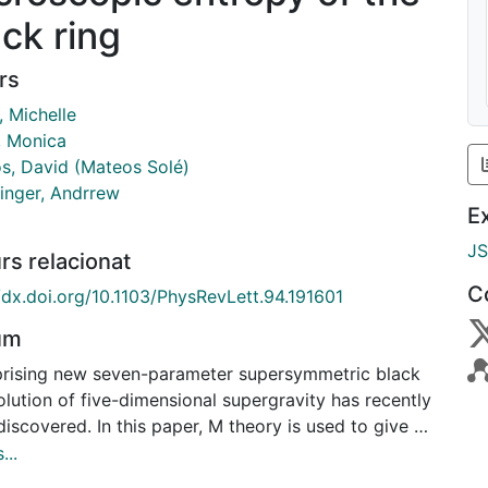
ack ring
rs
, Michelle
, Monica
s, David (Mateos Solé)
inger, Andrrew
E
J
rs relacionat
C
//dx.doi.org/10.1103/PhysRevLett.94.191601
um
prising new seven-parameter supersymmetric black
olution of five-dimensional supergravity has recently
iscovered. In this paper, M theory is used to give an
 microscopic accounting of its entropy.
...