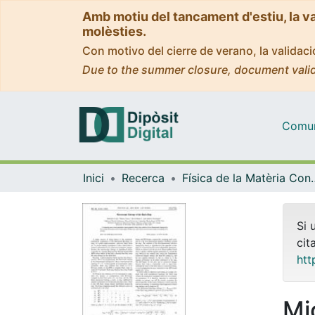
Amb motiu del tancament d'estiu, la v
molèsties.
Con motivo del cierre de verano, la valida
Due to the summer closure, document valid
Comuni
Inici
Recerca
Física de la M
Si 
cit
htt
Mi