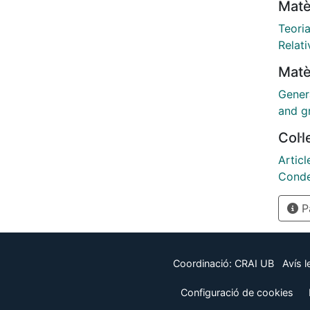
Matè
Teori
Relati
Matè
Genera
and gr
Col·
Articl
Conde
Pà
Coordinació:
CRAI UB
Avís l
Configuració de cookies