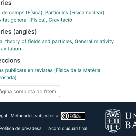
ries
a de camps (Física)
,
Partícules (Física nuclear)
,
vitat general (Física)
,
Gravitació
ries (anglès)
l theory of fields and particles
,
General relativity
avitation
leccions
es publicats en revistes (Física de la Matèria
nsada)
gina completa de l'ítem
egal
Metadades subjectes a:
Política de privadesa
Acord d'usuari final