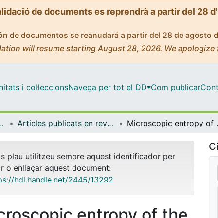
alidació de documents es reprendrà a partir del 28 d
ción de documentos se reanudará a partir del 28 de agosto 
ation will resume starting August 28, 2026. We apologize 
tats i col·leccions
Navega per tot el DD
Com publicar
Cont
atèria Condensada
Articles publicats en revistes (Física de la Matèria Condensada)
Microscopic
Ci
us plau utilitzeu sempre aquest identificador per
ar o enllaçar aquest document:
ps://hdl.handle.net/2445/13292
croscopic entropy of the