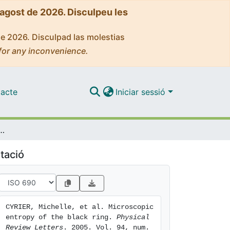
'agost de 2026. Disculpeu les
de 2026. Disculpad las molestias
for any inconvenience.
acte
Iniciar sessió
 entropy of the black ring
tació
CYRIER, Michelle, et al. Microscopic 
entropy of the black ring. 
Physical 
Review Letters
. 2005. Vol. 94, num. 