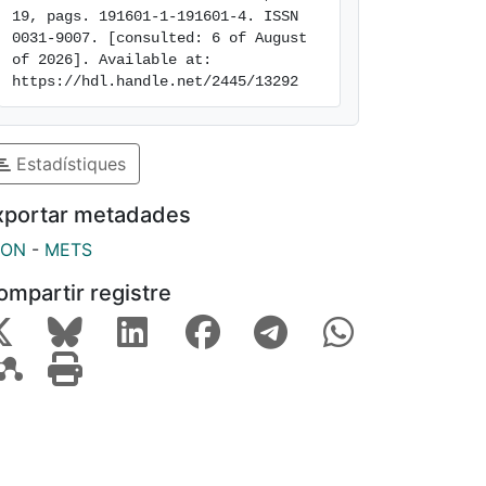
19, pags. 191601-1-191601-4. ISSN 
0031-9007. [consulted: 6 of August 
of 2026]. Available at: 
https://hdl.handle.net/2445/13292
Estadístiques
xportar metadades
SON
-
METS
ompartir registre