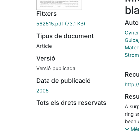
bl
Fitxers
Auto
562515.pdf
(73.1 KB)
Cyrier
Tipus de document
Guica
Article
Mateo
Strom
Versió
Versió publicada
Recu
Data de publicació
http:
2005
Res
Tots els drets reservats
A sur
ring s
been d
exact
Més