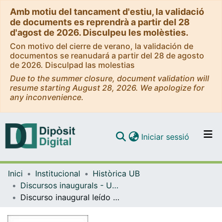
Amb motiu del tancament d'estiu, la validació
de documents es reprendrà a partir del 28
d'agost de 2026. Disculpeu les molèsties.
Con motivo del cierre de verano, la validación de
documentos se reanudará a partir del 28 de agosto
de 2026. Disculpad las molestias
Due to the summer closure, document validation will
resume starting August 28, 2026. We apologize for
any inconvenience.
(current)
Iniciar sessió
Comunitats i col·leccions
Inici
Institucional
Històrica UB
Navega per tot el DD
Discursos inaugurals - Universitat de Barcelona
Com publicar
Discurso inaugural leído en la solemne apertura del curso académico de 1912 a 1913 ante el claustro de la Universidad de Barcelona
Contacte