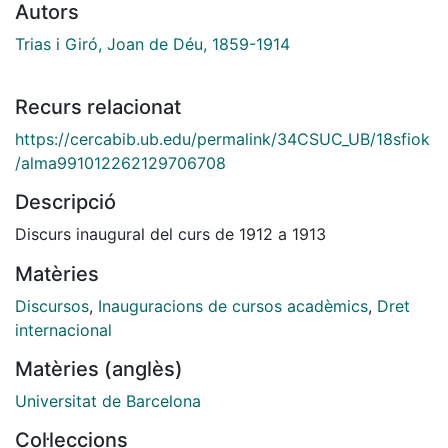
Autors
Trias i Giró, Joan de Déu, 1859-1914
Recurs relacionat
https://cercabib.ub.edu/permalink/34CSUC_UB/18sfiok
/alma991012262129706708
Descripció
Discurs inaugural del curs de 1912 a 1913
Matèries
Discursos
,
Inauguracions de cursos acadèmics
,
Dret
internacional
Matèries (anglès)
Universitat de Barcelona
Col·leccions