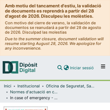
Amb motiu del tancament d'estiu, la validació
de documents es reprendrà a partir del 28
d'agost de 2026. Disculpeu les molèsties.
Con motivo del cierre de verano, la validación de
documentos se reanudará a partir del 28 de agosto
de 2026. Disculpad las molestias
Due to the summer closure, document validation will
resume starting August 28, 2026. We apologize for
any inconvenience.
(current)
Iniciar sessió
Comunitats i col·leccions
Inici
Institucional
Oficina de Seguretat, Salut i Medi Ambient (OSSMA)
Navega per tot el DD
Normes d'actuació en cas d'emergència (OSSMA)
Com publicar
In case of emergency - Faculty of Fine Arts (Florensa Building)
Contacte