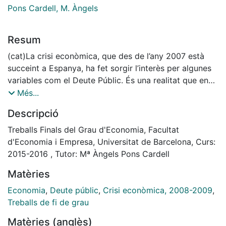
Pons Cardell, M. Àngels
Resum
(cat)La crisi econòmica, que des de l’any 2007 està
succeint a Espanya, ha fet sorgir l’interès per algunes
variables com el Deute Públic. És una realitat que en
l’època expansiva prèvia no es va tenir cura en
Més...
mantenir nivells adequats d’aquesta variable i ara
Descripció
s’està veient com el nostre país té problemes per
retornar el Deute, degut als seus nivells elevats, que
Treballs Finals del Grau d'Economia, Facultat
superen fins i tot el Producte Interior Brut espanyol. En
d'Economia i Empresa, Universitat de Barcelona, Curs:
aquest treball s’analitzarà, des d’un punt de vista
2015-2016 , Tutor: Mª Àngels Pons Cardell
financer, el Deute Públic, concretament les modalitats
Matèries
dels títols de renda fixa que emet el Tresor Públic,
afegint-hi exemples. A més, des d’un punt de vista
Economia
,
Deute públic
,
Crisi econòmica, 2008-2009
,
econòmic, s’analitzaran també altres variables
Treballs de fi de grau
rellevants com són el dèficit públic, l’estructura
Matèries (anglès)
temporal dels tipus d’interès, la prima de risc i les