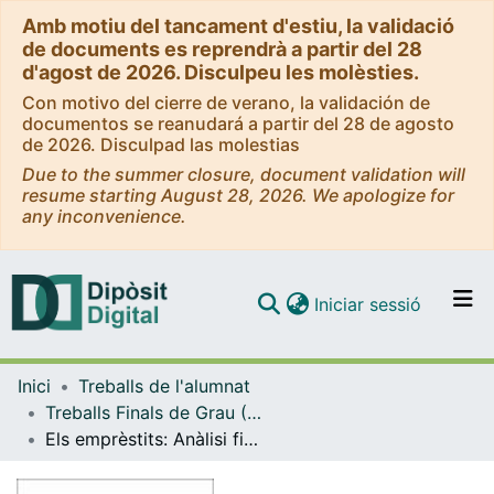
Amb motiu del tancament d'estiu, la validació
de documents es reprendrà a partir del 28
d'agost de 2026. Disculpeu les molèsties.
Con motivo del cierre de verano, la validación de
documentos se reanudará a partir del 28 de agosto
de 2026. Disculpad las molestias
Due to the summer closure, document validation will
resume starting August 28, 2026. We apologize for
any inconvenience.
(current)
Iniciar sessió
Comunitats i col·leccions
Inici
Treballs de l'alumnat
Navega per tot el DD
Treballs Finals de Grau (TFG) - Economia
Com publicar
Els emprèstits: Anàlisi financera i econòmica durant el període 2007-2013
Contacte