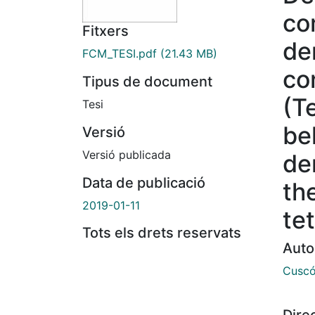
co
Fitxers
de
FCM_TESI.pdf
(21.43 MB)
co
Tipus de document
(T
Tesi
be
Versió
Versió publicada
de
Data de publicació
the
2019-01-11
te
Tots els drets reservats
Auto
Cuscó
Dire