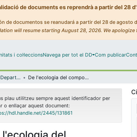
alidació de documents es reprendrà a partir del 28 d
ción de documentos se reanudará a partir del 28 de agosto 
ation will resume starting August 28, 2026. We apologize 
tats i col·leccions
Navega per tot el DD
Com publicar
Cont
Tesis Doctorals - Departament - Biologia Evolutiva, Ecologia i Ciències Ambientals
De l'ecologia del comportament a la demografia: lliçons per a la conservació del sisó comú (Tetrax tetrax) = From behavioral ecology to demography: lessons for the little Bustard (Tetrax tetrax) conservation
Ci
us plau utilitzeu sempre aquest identificador per
ar o enllaçar aquest document:
ps://hdl.handle.net/2445/131861
 l'ecologia del