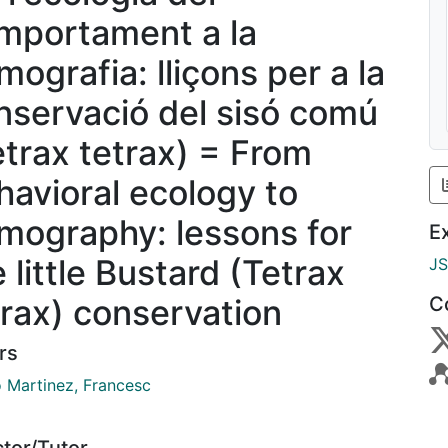
mportament a la
mografia: lliçons per a la
nservació del sisó comú
etrax tetrax) = From
havioral ecology to
mography: lessons for
E
 little Bustard (Tetrax
J
trax) conservation
C
rs
 Martinez, Francesc
ctor/Tutor