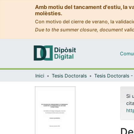
Amb motiu del tancament d'estiu, la v
molèsties.
Con motivo del cierre de verano, la valida
Due to the summer closure, document valid
Comuni
Inici
Tesis Doctorals
Si 
cit
htt
De