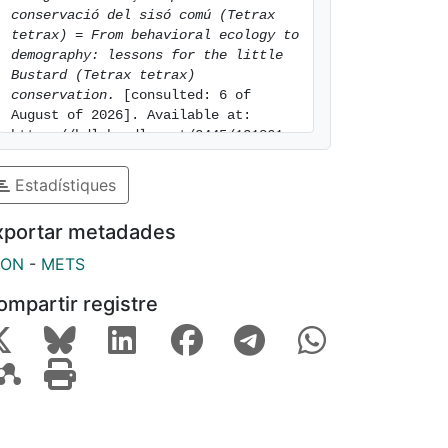
conservació del sisó comú (Tetrax 
tetrax) = From behavioral ecology to 
demography: lessons for the little 
Bustard (Tetrax tetrax) 
conservation.
 [consulted: 6 of 
August of 2026]. Available at: 
https://hdl.handle.net/2445/131861
Estadístiques
xportar metadades
SON
-
METS
ompartir registre