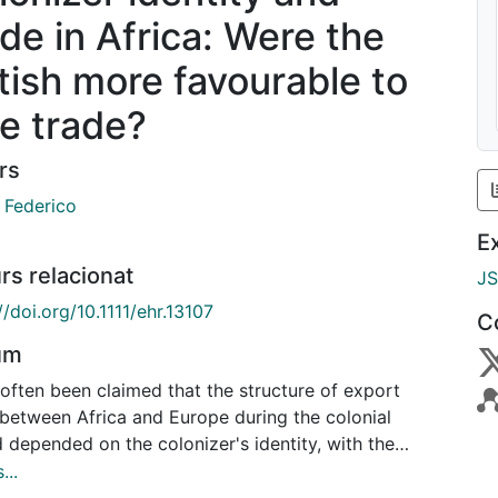
ade in Africa: Were the
itish more favourable to
ee trade?
rs
 Federico
E
rs relacionat
J
//doi.org/10.1111/ehr.13107
C
um
 often been claimed that the structure of export
 between Africa and Europe during the colonial
 depended on the colonizer's identity, with the
h relying on free trade and the French, in contrast,
...
ying monopsonistic policies. However, due to the