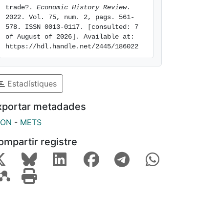
trade?. 
Economic History Review
. 
2022. Vol. 75, num. 2, pags. 561-
578. ISSN 0013-0117. [consulted: 7 
of August of 2026]. Available at: 
https://hdl.handle.net/2445/186022
Estadístiques
xportar metadades
SON
-
METS
ompartir registre