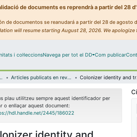
alidació de documents es reprendrà a partir del 28 d
ción de documentos se reanudará a partir del 28 de agosto 
ation will resume starting August 28, 2026. We apologize 
tats i col·leccions
Navega per tot el DD
Com publicar
Cont
titucions, Política i Economia Mundial
Articles publicats en revistes (Història Econòmica, Institucions, Política i Economia Mundial)
Colonizer ide
Ci
us plau utilitzeu sempre aquest identificador per
ar o enllaçar aquest document:
ps://hdl.handle.net/2445/186022
lonizer identity and