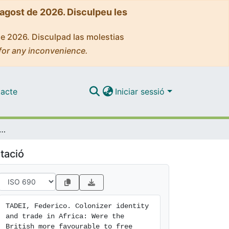
'agost de 2026. Disculpeu les
de 2026. Disculpad las molestias
for any inconvenience.
acte
Iniciar sessió
ntity and trade in Africa: Were the British more favourable to free trade?
tació
TADEI, Federico. Colonizer identity 
and trade in Africa: Were the 
British more favourable to free 