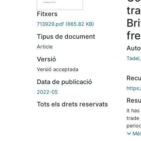
tr
Fitxers
Br
713929.pdf
(665.82 KB)
fr
Tipus de document
Article
Auto
Tadei,
Versió
Versió acceptada
Recu
Data de publicació
https:
2022-05
Res
Tots els drets reservats
It has
trade
period
Britis
Més
emplo