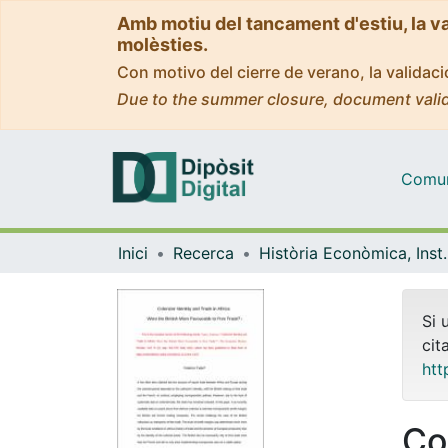
Amb motiu del tancament d'estiu, la v
molèsties.
Con motivo del cierre de verano, la valida
Due to the summer closure, document valid
Comuni
Inici
Recerca
Història Econòmica, Ins
Si 
cit
htt
Co