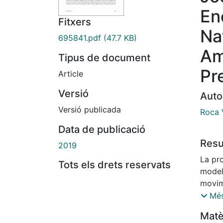
En
Fitxers
Na
695841.pdf
(47.7 KB)
Am
Tipus de document
Pr
Article
Versió
Auto
Versió publicada
Roca 
Data de publicació
Res
2019
La pr
Tots els drets reservats
model
movime
fases.
Més
una sè
Matè
ident