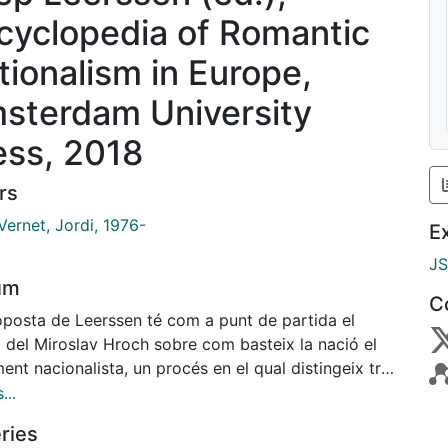
cyclopedia of Romantic
tionalism in Europe,
sterdam University
ess, 2018
rs
Vernet, Jordi, 1976-
E
J
um
C
oposta de Leerssen té com a punt de partida el
 del Miroslav Hroch sobre com basteix la nació el
nt nacionalista, un procés en el qual distingeix tres
 En la primera, els intel·lectuals acumulen i elaboren
...
rie de materials culturals que seran els
ries
ificadors de la comunidad nacional. Leerssen se