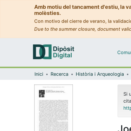
Amb motiu del tancament d'estiu, la v
molèsties.
Con motivo del cierre de verano, la valida
Due to the summer closure, document valid
Comuni
Inici
Recerca
Història i Arqueologia
Si 
cit
htt
Jo