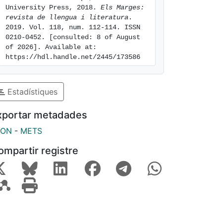
University Press, 2018. 
Els Marges: 
revista de llengua i literatura
. 
2019. Vol. 118, num. 112-114. ISSN 
0210-0452. [consulted: 8 of August 
of 2026]. Available at: 
https://hdl.handle.net/2445/173586
Estadístiques
xportar metadades
SON
-
METS
ompartir registre