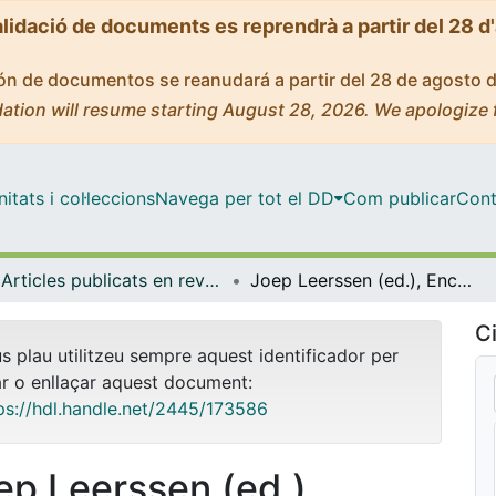
alidació de documents es reprendrà a partir del 28 d
ción de documentos se reanudará a partir del 28 de agosto 
ation will resume starting August 28, 2026. We apologize 
tats i col·leccions
Navega per tot el DD
Com publicar
Cont
Articles publicats en revistes (Història i Arqueologia)
Joep Leerssen (ed.), Encyclopedia of Romantic Nationalism in Europe, Amsterdam University Press, 2018
Ci
us plau utilitzeu sempre aquest identificador per
ar o enllaçar aquest document:
ps://hdl.handle.net/2445/173586
ep Leerssen (ed.),