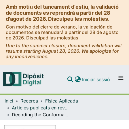
Amb motiu del tancament d'estiu, la validació
de documents es reprendrà a partir del 28
d'agost de 2026. Disculpeu les molèsties.
Con motivo del cierre de verano, la validación de
documentos se reanudará a partir del 28 de agosto
de 2026. Disculpad las molestias
Due to the summer closure, document validation will
resume starting August 28, 2026. We apologize for
any inconvenience.
(current)
Iniciar sessió
Comunitats i col·leccions
Inici
Recerca
Física Aplicada
Navega per tot el DD
Articles publicats en revistes (Física Aplicada)
Com publicar
Decoding the Conformation of Polylactic Acid in Block Copolymer Micelles
Contacte