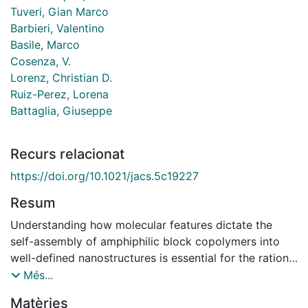
Tuveri, Gian Marco
Barbieri, Valentino
Basile, Marco
Cosenza, V.
Lorenz, Christian D.
Ruiz-Perez, Lorena
Battaglia, Giuseppe
Recurs relacionat
https://doi.org/10.1021/jacs.5c19227
Resum
Understanding how molecular features dictate the
self-assembly of amphiphilic block copolymers into
well-defined nanostructures is essential for the rational
design of advanced soft materials. However, the large
Més...
number of interdependent parameters involved, such
Matèries
as particle size, aggregation number, interfacial