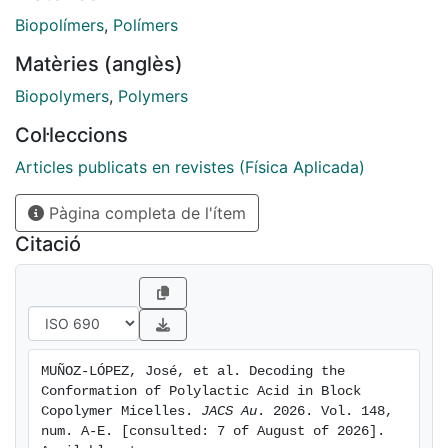
curvature, and molecular weight, makes it challenging
Biopolímers
,
Polímers
to establish general design principles. Here we
Matèries (anglès)
establish a scaling-based framework for PEG-b-PLA
micelles with a fixed hydrophilic−hydrophobic ratio.
Biopolymers
,
Polymers
Systematic variation of molecular weights enables
Col·leccions
precise control of micelle size and aggregation
number, quantified by DLS, cryo-TEM, and MALS.
Articles publicats en revistes (Física Aplicada)
Pàgina completa de l'ítem
Citació
MUÑOZ-LÓPEZ, José, et al. Decoding the 
Conformation of Polylactic Acid in Block 
Copolymer Micelles. 
JACS Au
. 2026. Vol. 148, 
num. A-E. [consulted: 7 of August of 2026]. 