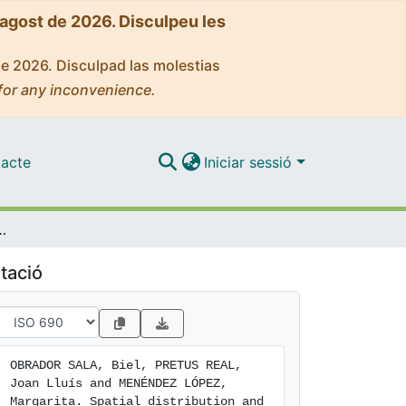
'agost de 2026. Disculpeu les
de 2026. Disculpad las molestias
for any inconvenience.
acte
Iniciar sessió
s and their relevance in the metabolism of a Mediterranean coastal lagoon
tació
OBRADOR SALA, Biel, PRETUS REAL, 
Joan Lluís and MENÉNDEZ LÓPEZ, 
Margarita. Spatial distribution and 