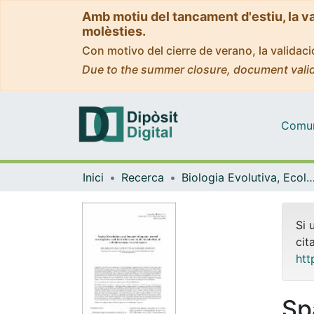
Amb motiu del tancament d'estiu, la v
molèsties.
Con motivo del cierre de verano, la valida
Due to the summer closure, document valid
Comuni
Inici
Recerca
Biologia Evolutiva, Ecologia i Ciències Am
Si 
cit
htt
Sp