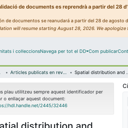
alidació de documents es reprendrà a partir del 28 d
ción de documentos se reanudará a partir del 28 de agosto 
ation will resume starting August 28, 2026. We apologize 
tats i col·leccions
Navega per tot el DD
Com publicar
Cont
bientals
Articles publicats en revistes (Biologia Evolutiva, Ecologia i Ciències Ambientals)
Spatial distribution and biomass of aquatic rooted macrophyte
Ci
us plau utilitzeu sempre aquest identificador per
ar o enllaçar aquest document:
ps://hdl.handle.net/2445/32446
atial distribution and