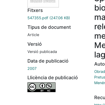
bi
Fitxers
ma
547355.pdf
(247.06 KB)
re
Tipus de document
me
Article
Me
Versió
Versió publicada
la
Data de publicació
Auto
2007
Obrado
Pretus
Llicència de publicació
Menén
Recu
http: