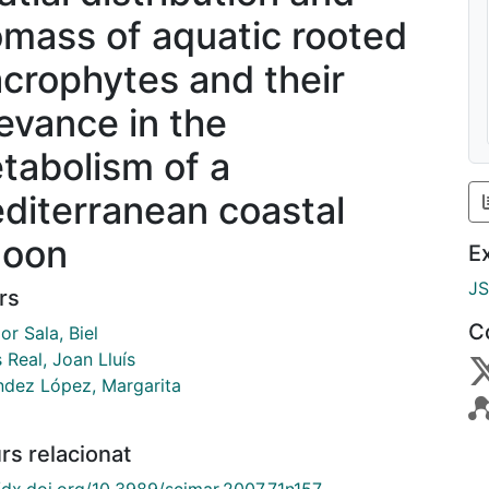
omass of aquatic rooted
crophytes and their
levance in the
tabolism of a
diterranean coastal
goon
E
J
rs
C
r Sala, Biel
 Real, Joan Lluís
dez López, Margarita
rs relacionat
//dx.doi.org/10.3989/scimar.2007.71n157