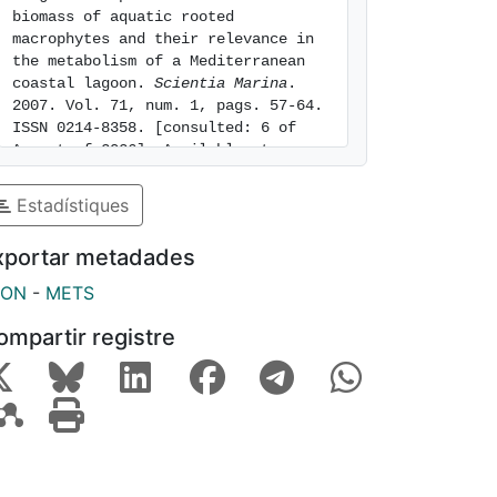
biomass of aquatic rooted 
macrophytes and their relevance in 
the metabolism of a Mediterranean 
coastal lagoon. 
Scientia Marina
. 
2007. Vol. 71, num. 1, pags. 57-64. 
ISSN 0214-8358. [consulted: 6 of 
August of 2026]. Available at: 
https://hdl.handle.net/2445/32446
Estadístiques
xportar metadades
SON
-
METS
ompartir registre