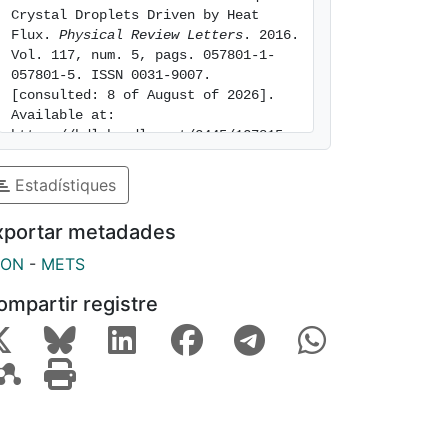
Crystal Droplets Driven by Heat 
Flux. 
Physical Review Letters
. 2016. 
Vol. 117, num. 5, pags. 057801-1-
057801-5. ISSN 0031-9007. 
[consulted: 8 of August of 2026]. 
Available at: 
https://hdl.handle.net/2445/127815
Estadístiques
xportar metadades
SON
-
METS
ompartir registre