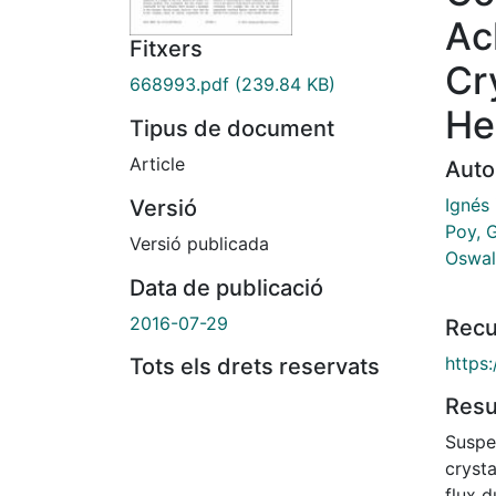
Ac
Fitxers
Cr
668993.pdf
(239.84 KB)
He
Tipus de document
Article
Auto
Ignés 
Versió
Poy, 
Versió publicada
Oswal
Data de publicació
2016-07-29
Recu
https
Tots els drets reservats
Res
Suspen
crysta
flux 