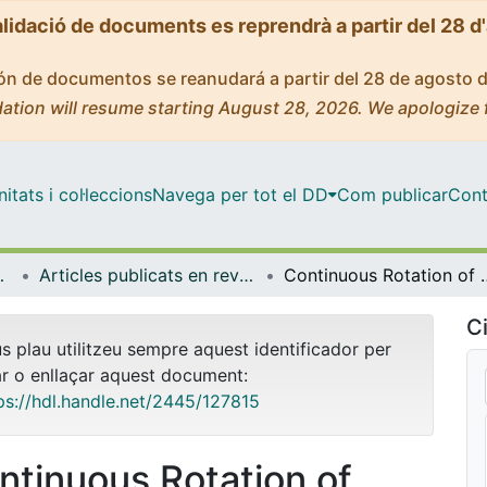
alidació de documents es reprendrà a partir del 28 d
ción de documentos se reanudará a partir del 28 de agosto 
ation will resume starting August 28, 2026. We apologize 
tats i col·leccions
Navega per tot el DD
Com publicar
Cont
ímica Física
Articles publicats en revistes (Ciència dels Materials i Química Física)
Continuous Rotation of Achiral Nemati
Ci
us plau utilitzeu sempre aquest identificador per
ar o enllaçar aquest document:
ps://hdl.handle.net/2445/127815
ntinuous Rotation of