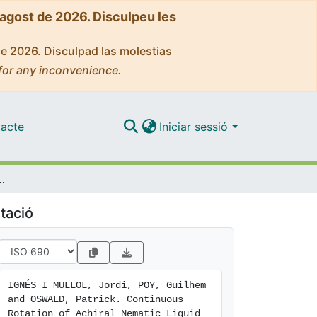
'agost de 2026. Disculpeu les
de 2026. Disculpad las molestias
for any inconvenience.
acte
Iniciar sessió
c Liquid Crystal Droplets Driven by Heat Flux
tació
IGNÉS I MULLOL, Jordi, POY, Guilhem 
and OSWALD, Patrick. Continuous 
Rotation of Achiral Nematic Liquid 