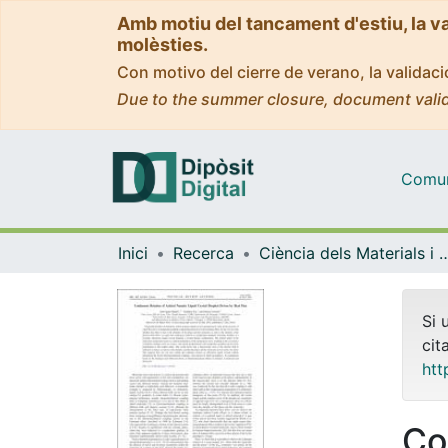
Amb motiu del tancament d'estiu, la v
molèsties.
Con motivo del cierre de verano, la valida
Due to the summer closure, document valid
Comuni
Inici
Recerca
Ciència dels Materials i Qu
Si 
cit
htt
Co