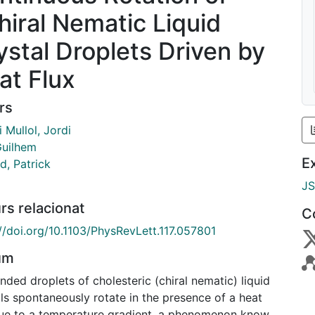
hiral Nematic Liquid
ystal Droplets Driven by
at Flux
rs
i Mullol, Jordi
Guilhem
E
d, Patrick
J
rs relacionat
C
://doi.org/10.1103/PhysRevLett.117.057801
um
ded droplets of cholesteric (chiral nematic) liquid
ls spontaneously rotate in the presence of a heat
due to a temperature gradient, a phenomenon known