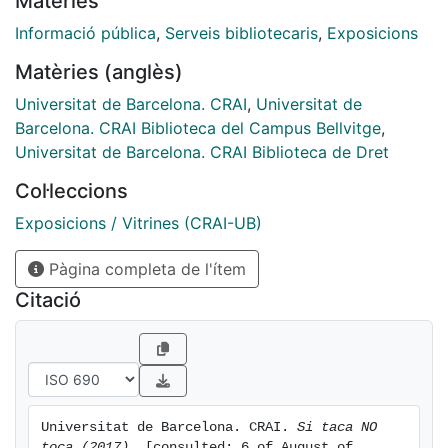
Matèries
l’exposició Si taca no toca que podeu visitar a la
planta 0 del CRAI Biblioteca fins el 31 de juliol. La
Informació pública
,
Serveis bibliotecaris
,
Exposicions
campanya es fa amb la finalitat de promoure l’ús
Matèries (anglès)
adequat de les nostres instal·lacions, equipament i fons
bibliogràfic, així com garantir el coneixement de la
Universitat de Barcelona. CRAI
,
Universitat de
normativa sobre menjar i beure dins els nostres espais.
Barcelona. CRAI Biblioteca del Campus Bellvitge
,
Universitat de Barcelona. CRAI Biblioteca de Dret
Col·leccions
Exposicions / Vitrines (CRAI-UB)
Pàgina completa de l'ítem
Citació
Universitat de Barcelona. CRAI. 
Si taca NO 
toca (2017).
 [consulted: 6 of August of 