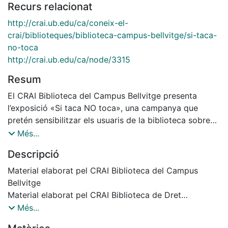
Recurs relacionat
http://crai.ub.edu/ca/coneix-el-
crai/biblioteques/biblioteca-campus-bellvitge/si-taca-
no-toca
http://crai.ub.edu/ca/node/3315
Resum
El CRAI Biblioteca del Campus Bellvitge presenta
l’exposició «Si taca NO toca», una campanya que
pretén sensibilitzar els usuaris de la biblioteca sobre
els hàbits de menjar i beure en aquest espai. L’objectiu
Més...
és promoure el bon ús de les nostres instal·lacions,
Descripció
equipaments i fons bibliogràfic. L'exposició
fotogràfica evidencia, entre altres, la quantitat i
Material elaborat pel CRAI Biblioteca del Campus
varietat de deixalles que es poden arribar a acumular a
Bellvitge
la biblioteca en el període d’una setmana qualsevol.
Material elaborat pel CRAI Biblioteca de Dret
Seguint les passes dels companys del CRAI Biblioteca
Exposició Virtual Abril 2017
Més...
Campus de Bellvitge, el CRAI Biblioteca de Dret reprèn