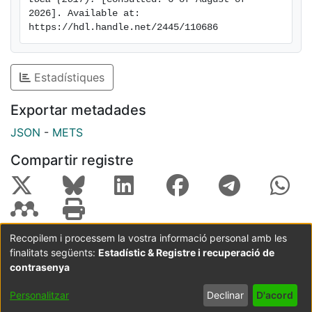
2026]. Available at: 
https://hdl.handle.net/2445/110686
Estadístiques
Exportar metadades
JSON
-
METS
Compartir registre
Recopilem i processem la vostra informació personal amb les
finalitats següents:
Estadístic & Registre i recuperació de
Coordinació:
CRAI UB
Avís legal
Metadades
subjectes a:
contrasenya
Configuració
Política de
Acord
Personalitzar
Declinar
D'acord
de cookies
privadesa
d'usuari
final