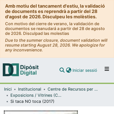
Amb motiu del tancament d'estiu, la validació
de documents es reprendrà a partir del 28
d'agost de 2026. Disculpeu les molèsties.
Con motivo del cierre de verano, la validación de
documentos se reanudará a partir del 28 de agosto
de 2026. Disculpad las molestias
Due to the summer closure, document validation will
resume starting August 28, 2026. We apologize for
any inconvenience.
(current)
Iniciar sessió
Comunitats i col·leccions
Inici
Institucional
Centre de Recursos per a l'Aprenentatge i la Investigació (CRAI-UB) - Institucional
Navega per tot el DD
Exposicions / Vitrines (CRAI-UB)
Com publicar
Si taca NO toca (2017)
Contacte