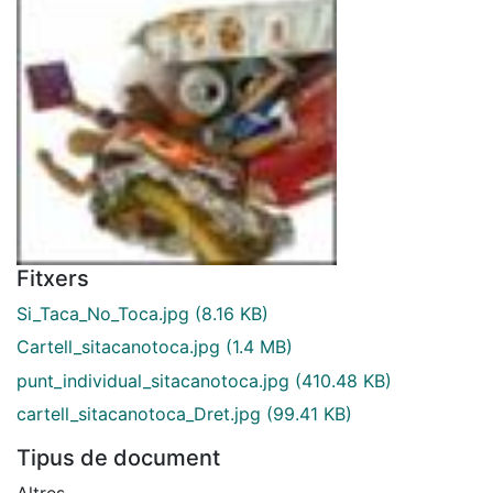
Fitxers
Si_Taca_No_Toca.jpg
(8.16 KB)
Cartell_sitacanotoca.jpg
(1.4 MB)
punt_individual_sitacanotoca.jpg
(410.48 KB)
cartell_sitacanotoca_Dret.jpg
(99.41 KB)
Tipus de document
Altres