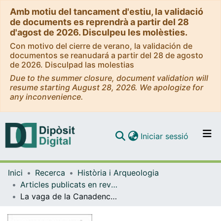
Amb motiu del tancament d'estiu, la validació
de documents es reprendrà a partir del 28
d'agost de 2026. Disculpeu les molèsties.
Con motivo del cierre de verano, la validación de
documentos se reanudará a partir del 28 de agosto
de 2026. Disculpad las molestias
Due to the summer closure, document validation will
resume starting August 28, 2026. We apologize for
any inconvenience.
(current)
Iniciar sessió
Comunitats i col·leccions
Inici
Recerca
Història i Arqueologia
Navega per tot el DD
Articles publicats en revistes (Història i Arqueologia)
Com publicar
La vaga de la Canadenca: el Waterloo de la CNT i la jornada laboral de les vuit hores
Contacte