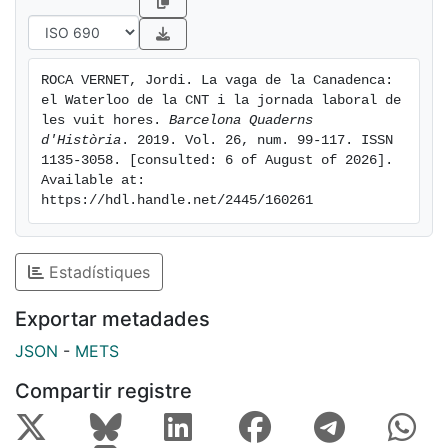
beneplàcit de la Federació Patronal de Catalunya.
L'experiència de la vaga va demostrar a la patronal les
dificultats que tenien els militars per posar fi a la
ROCA VERNET, Jordi. La vaga de la Canadenca: 
conflictivitat obrera i controlar l'ordre públic; per tant,
el Waterloo de la CNT i la jornada laboral de 
tot i les múltiples tensions, va preferir cohabitar amb
les vuit hores. 
Barcelona Quaderns 
els governs con- servadors i reformistes en lloc
d'Història
. 2019. Vol. 26, num. 99-117. ISSN 
1135-3058. [consulted: 6 of August of 2026]. 
d'optar per una alternativa reaccionària en què els
Available at: 
militars estiguessin al capdavant de les institucions
https://hdl.handle.net/2445/160261
polítiques.
Estadístiques
Exportar metadades
JSON
-
METS
Compartir registre