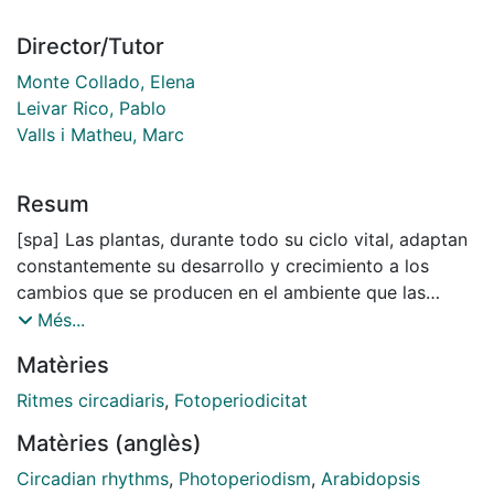
Director/Tutor
Monte Collado, Elena
Leivar Rico, Pablo
Valls i Matheu, Marc
Resum
[spa] Las plantas, durante todo su ciclo vital, adaptan
constantemente su desarrollo y crecimiento a los
cambios que se producen en el ambiente que las
rodea. En periodos de oscuridad, ya sea cuando las
Més...
plantas germinan bajo la superficie de la tierra o
Matèries
cuando crecen en condiciones diurnas (noche y día),
se acumulan en el núcleo los factores de transcripción
Ritmes circadiaris
,
Fotoperiodicitat
llamados Phytochrome Interacting Factors (PIFs).
Matèries (anglès)
Estos factores de transcripción regulan la expresión
de miles de genes con el fin de inducir crecimiento y
Circadian rhythms
,
Photoperiodism
,
Arabidopsis