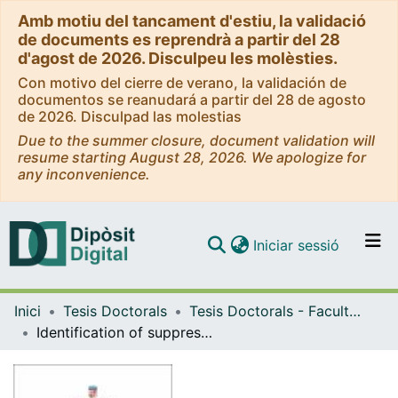
Amb motiu del tancament d'estiu, la validació
de documents es reprendrà a partir del 28
d'agost de 2026. Disculpeu les molèsties.
Con motivo del cierre de verano, la validación de
documentos se reanudará a partir del 28 de agosto
de 2026. Disculpad las molestias
Due to the summer closure, document validation will
resume starting August 28, 2026. We apologize for
any inconvenience.
(current)
Iniciar sessió
Comunitats i col·leccions
Inici
Tesis Doctorals
Tesis Doctorals - Facultat - Biologia
Navega per tot el DD
Identification of suppressors of the constitutive photomorphogenic phenotype of pifq: from chloroplasts to rhythmic growth
Com publicar
Contacte