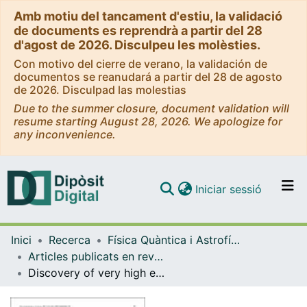
Amb motiu del tancament d'estiu, la validació
de documents es reprendrà a partir del 28
d'agost de 2026. Disculpeu les molèsties.
Con motivo del cierre de verano, la validación de
documentos se reanudará a partir del 28 de agosto
de 2026. Disculpad las molestias
Due to the summer closure, document validation will
resume starting August 28, 2026. We apologize for
any inconvenience.
(current)
Iniciar sessió
Comunitats i col·leccions
Inici
Recerca
Física Quàntica i Astrofísica
Navega per tot el DD
Articles publicats en revistes (Física Quàntica i Astrofísica)
Com publicar
Discovery of very high energy γ-Rays from 1ES 1011+496 at z = 0.212
Contacte