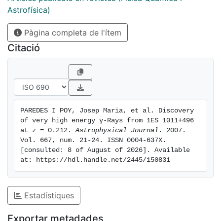
to date.
Astrofísica)
Pàgina completa de l'ítem
Citació
PAREDES I POY, Josep Maria, et al. Discovery 
of very high energy γ-Rays from 1ES 1011+496 
at z = 0.212. 
Astrophysical Journal
. 2007. 
Vol. 667, num. 21-24. ISSN 0004-637X. 
[consulted: 8 of August of 2026]. Available 
at: https://hdl.handle.net/2445/150831
Estadístiques
Exportar metadades