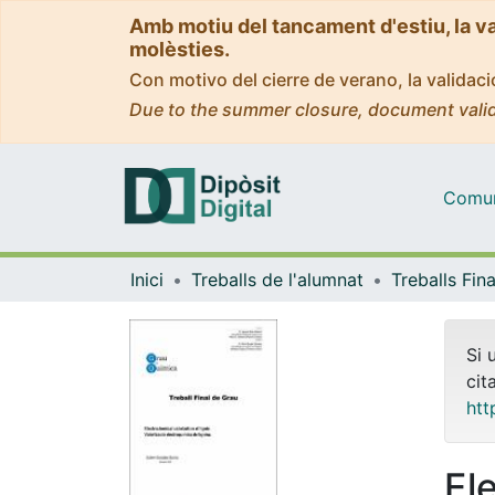
Amb motiu del tancament d'estiu, la v
molèsties.
Con motivo del cierre de verano, la valida
Due to the summer closure, document valid
Comuni
Inici
Treballs de l'alumnat
Si 
cit
htt
El