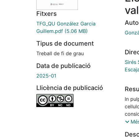
val
Fitxers
Auto
TFG_QU González Garcia
Guillem.pdf
(5.06 MB)
Gonzá
Tipus de document
Dire
Treball de fi de grau
Sirés 
Data de publicació
Escaj
2025-01
Llicència de publicació
Res
In pul
cellul
consi
and ha
Més
lignin
Desc
poten