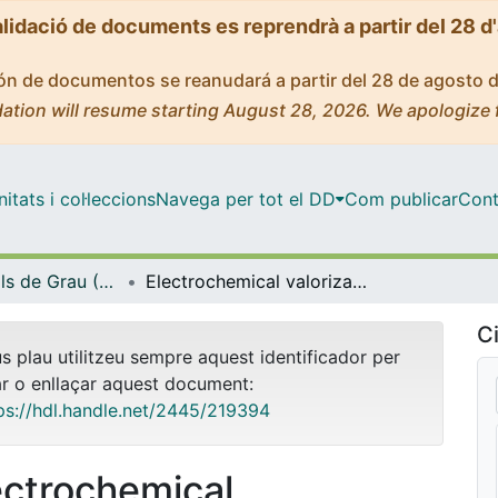
alidació de documents es reprendrà a partir del 28 d
ción de documentos se reanudará a partir del 28 de agosto 
ation will resume starting August 28, 2026. We apologize 
tats i col·leccions
Navega per tot el DD
Com publicar
Cont
Treballs Finals de Grau (TFG) - Química
Electrochemical valorization of lignin
Ci
us plau utilitzeu sempre aquest identificador per
ar o enllaçar aquest document:
ps://hdl.handle.net/2445/219394
ectrochemical