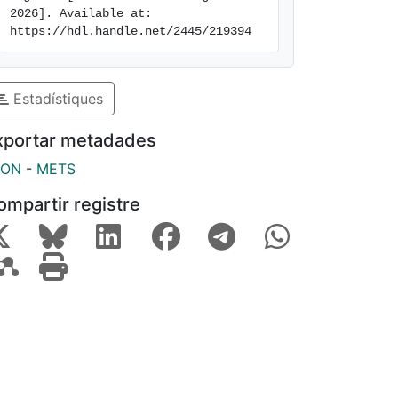
2026]. Available at: 
https://hdl.handle.net/2445/219394
Estadístiques
xportar metadades
SON
-
METS
ompartir registre