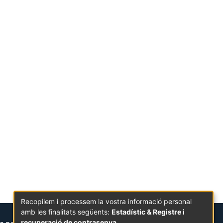
Recopilem i processem la vostra informació personal
amb les finalitats següents:
Estadístic & Registre i
recuperació de contrasenya