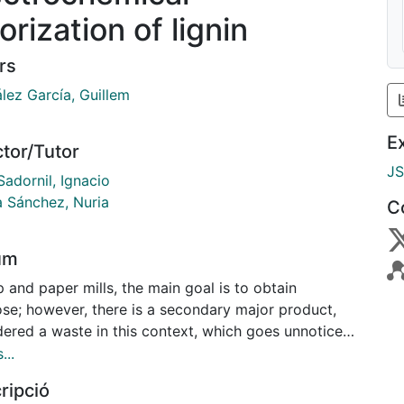
orization of lignin
rs
lez García, Guillem
E
ctor/Tutor
J
Sadornil, Ignacio
a Sánchez, Nuria
C
um
p and paper mills, the main goal is to obtain
ose; however, there is a secondary major product,
dered a waste in this context, which goes unnoticed
s (so far) poor utility, aside from its use as fuel:
...
. This biopolymer, with complex structure, has great
ripció
tial to obtain a wide range of aromatic compounds.