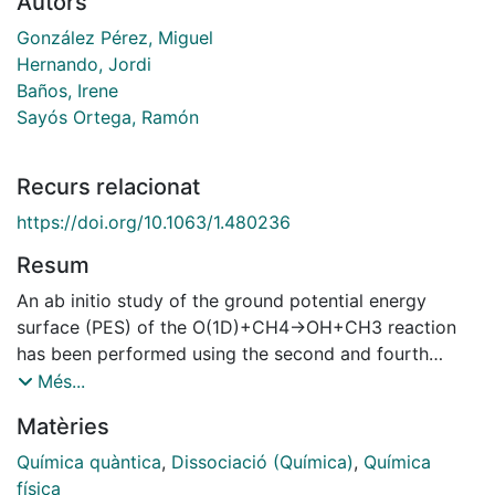
Autors
González Pérez, Miguel
Hernando, Jordi
Baños, Irene
Sayós Ortega, Ramón
Recurs relacionat
https://doi.org/10.1063/1.480236
Resum
An ab initio study of the ground potential energy
surface (PES) of the O(1D)+CH4→OH+CH3 reaction
has been performed using the second and fourth
order Møller-Plesset methods with a large basis set.
Més...
From the ab initio data a triatomic analytical ground
Matèries
PES with the methyl group treated as an atom of 15.0
amu has been derived. This PES has been employed to
Química quàntica
,
Dissociació (Química)
,
Química
study the dynamics of the reaction by means of the
física