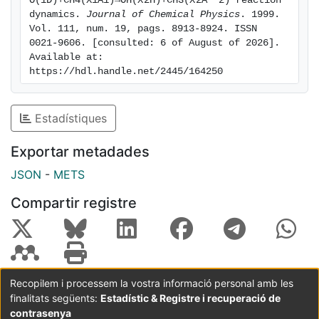
O(1D)+CH4(X1A1)→OH(X 2Π)+CH3(X 2A ″2) reaction 
dynamics. 
Journal of Chemical Physics
. 1999. 
not strongly coupled to the motions leading to
Vol. 111, num. 19, pags. 8913-8924. ISSN 
reaction.
0021-9606. [consulted: 6 of August of 2026]. 
Available at: 
https://hdl.handle.net/2445/164250
Estadístiques
Exportar metadades
JSON
-
METS
Compartir registre
Recopilem i processem la vostra informació personal amb les
finalitats següents:
Estadístic & Registre i recuperació de
Coordinació:
CRAI UB
Avís legal
Metadades
subjectes a:
contrasenya