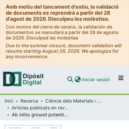
Amb motiu del tancament d'estiu, la validació
de documents es reprendrà a partir del 28
d'agost de 2026. Disculpeu les molèsties.
Con motivo del cierre de verano, la validación de
documentos se reanudará a partir del 28 de agosto
de 2026. Disculpad las molestias
Due to the summer closure, document validation will
resume starting August 28, 2026. We apologize for
any inconvenience.
(current)
Iniciar sessió
Comunitats i col·leccions
Inici
Recerca
Ciència dels Materials i Química Física
Navega per tot el DD
Articles publicats en revistes (Ciència dels Materials i Química Física)
Com publicar
Ab initio ground potential energy surface and quasiclassical trajectory study of the O(1D)+CH4(X1A1)→OH(X 2Π)+CH3(X 2A ″2) reaction dynamics
Contacte